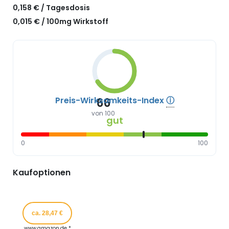
0,158 € / Tagesdosis
0,015 € / 100mg Wirkstoff
Preis-Wirksamkeits-Index
ⓘ
66
von 100
gut
0
100
Kaufoptionen
ca. 28,47 €
www.amazon.de *