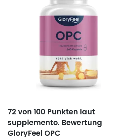
Selen (Se)
Vitamin B12
Silicium (Si)
Vitamin C
Zink (Zn)
Vitamin D
Vitamin E
Vitamin K
Vitamin Q (Q10)
72 von 100 Punkten laut
supplemento. Bewertung
GloryFeel OPC