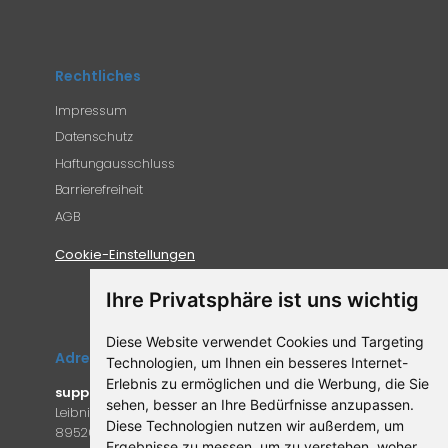
Rechtliches
Impressum
Datenschutz
Haftungausschluss
Barrierefreiheit
AGB
Cookie-Einstellungen
Ihre Privatsphäre ist uns wichtig
Diese Website verwendet Cookies und Targeting
Adresse
Technologien, um Ihnen ein besseres Internet-
Erlebnis zu ermöglichen und die Werbung, die Sie
supplemento.de
sehen, besser an Ihre Bedürfnisse anzupassen.
Leibniz-Campus 9
Diese Technologien nutzen wir außerdem, um
89520 Heidenheim an der Brenz
Ergebnisse zu messen, um zu verstehen, woher