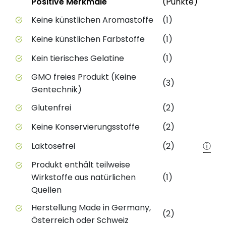
Positive Merkmale
(Punkte)
Positive Merkmale des Produkts mit Punktebewert
Keine künstlichen Aromastoffe
(1)
Keine künstlichen Farbstoffe
(1)
Kein tierisches Gelatine
(1)
GMO freies Produkt (Keine
(3)
Gentechnik)
Glutenfrei
(2)
Keine Konservierungsstoffe
(2)
Laktosefrei
(2)
ⓘ
Produkt enthält teilweise
Wirkstoffe aus natürlichen
(1)
Quellen
Herstellung Made in Germany,
(2)
Österreich oder Schweiz