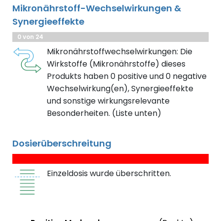
Mikronährstoff-Wechselwirkungen &
Synergieeffekte
0 von 24
Mikronährstoffwechselwirkungen: Die
Wirkstoffe (Mikronährstoffe) dieses
Produkts haben 0 positive und 0 negative
Wechselwirkung(en), Synergieeffekte
und sonstige wirkungsrelevante
Besonderheiten. (Liste unten)
Dosierüberschreitung
Einzeldosis wurde überschritten.
Status
Weite