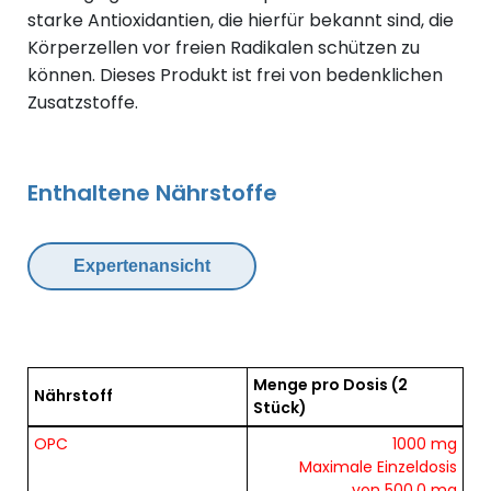
starke Antioxidantien, die hierfür bekannt sind, die
Körperzellen vor freien Radikalen schützen zu
können. Dieses Produkt ist frei von bedenklichen
Zusatzstoffe.
Enthaltene Nährstoffe
Expertenansicht
Menge pro Dosis
(2
Nährstoff
Stück)
Übersicht der enthaltenen Nährstoffe pro Dosis
OPC
1000 mg
Maximale Einzeldosis
von 500.0 mg