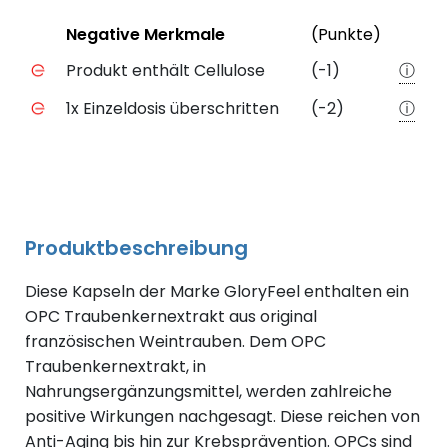
Status
Weiter
Negative Merkmale
(Punkte)
Negative Merkmale des Produkts mit Punkteabzug
Produkt enthält Cellulose
(-1)
ⓘ
1x Einzeldosis überschritten
(-2)
ⓘ
Produktbeschreibung
Diese Kapseln der Marke GloryFeel enthalten ein
OPC Traubenkernextrakt aus original
französischen Weintrauben. Dem OPC
Traubenkernextrakt, in
Nahrungsergänzungsmittel, werden zahlreiche
positive Wirkungen nachgesagt. Diese reichen von
Anti-Aging bis hin zur Krebsprävention. OPCs sind