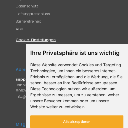
Datenschutz
Haftungausschluss
Barrierefreiheit
AGB
Cookie-Einstellungen
Ihre Privatsphäre ist uns wichtig
Diese Website verwendet Cookies und Targeting
Adresse
Technologien, um Ihnen ein besseres Internet-
Erlebnis zu ermöglichen und die Werbung, die Sie
supplemento.de
sehen, besser an Ihre Bedürfnisse anzupassen.
Leibniz-Campus 9
Diese Technologien nutzen wir außerdem, um
89520 Heidenheim an der Brenz
Ergebnisse zu messen, um zu verstehen, woher
in
fo@supple
mento.de
unsere Besucher kommen oder um unsere
Website weiter zu entwickeln.
Alle akzeptieren
Mitglied des Forum