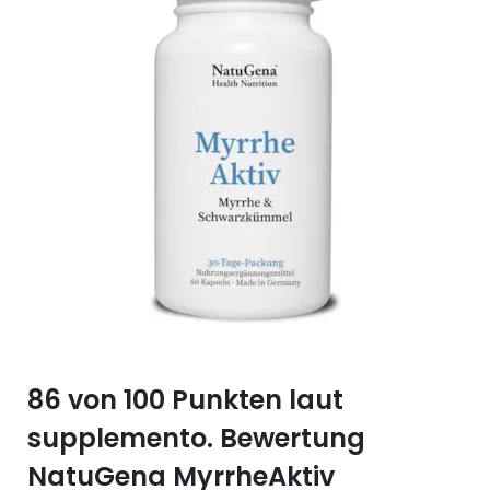
Selen (Se)
Vitamin B12
Silicium (Si)
Vitamin C
Zink (Zn)
Vitamin D
Vitamin E
Vitamin K
Vitamin Q (Q10)
86 von 100 Punkten laut
supplemento. Bewertung
NatuGena MyrrheAktiv