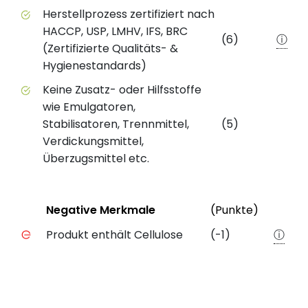
Herstellprozess zertifiziert nach
HACCP, USP, LMHV, IFS, BRC
(6)
ⓘ
(Zertifizierte Qualitäts- &
Hygienestandards)
Keine Zusatz- oder Hilfsstoffe
wie Emulgatoren,
Stabilisatoren, Trennmittel,
(5)
Verdickungsmittel,
Überzugsmittel etc.
Status
Weiter
Negative Merkmale
(Punkte)
Negative Merkmale des Produkts mit Punkteabzug
Produkt enthält Cellulose
(-1)
ⓘ