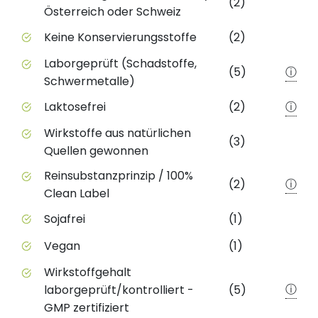
(2)
Österreich oder Schweiz
Keine Konservierungsstoffe
(2)
Laborgeprüft (Schadstoffe,
(5)
ⓘ
Schwermetalle)
Laktosefrei
(2)
ⓘ
Wirkstoffe aus natürlichen
(3)
Quellen gewonnen
Reinsubstanzprinzip / 100%
(2)
ⓘ
Clean Label
Sojafrei
(1)
Vegan
(1)
Wirkstoffgehalt
ⓘ
laborgeprüft/kontrolliert -
(5)
GMP zertifiziert