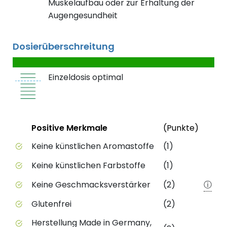
Muskelaufbau oder zur Erhaltung der
Augengesundheit
Dosierüberschreitung
Einzeldosis optimal
Status
Weite
Positive Merkmale
(Punkte)
Positive Merkmale des Produkts mit Punktebewert
Keine künstlichen Aromastoffe
(1)
Keine künstlichen Farbstoffe
(1)
Keine Geschmacksverstärker
(2)
ⓘ
Glutenfrei
(2)
Herstellung Made in Germany,