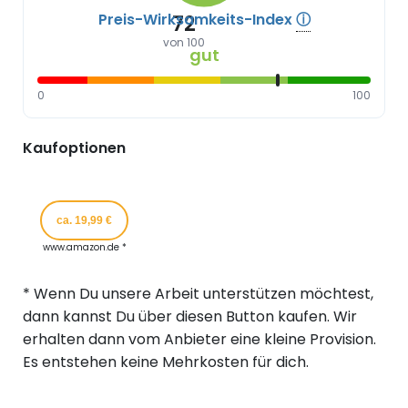
Preis-Wirksamkeits-Index
ⓘ
72
von 100
gut
0
100
Kaufoptionen
ca. 19,99 €
www.amazon.de *
* Wenn Du unsere Arbeit unterstützen möchtest,
dann kannst Du über diesen Button kaufen. Wir
erhalten dann vom Anbieter eine kleine Provision.
Es entstehen keine Mehrkosten für dich.