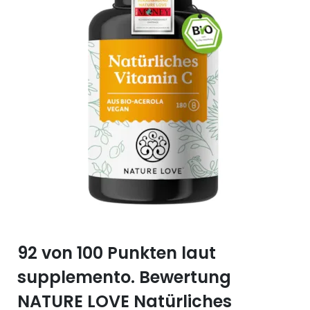
Selen (Se)
Vitamin B12
Silicium (Si)
Vitamin C
Zink (Zn)
Vitamin D
Vitamin E
Vitamin K
Vitamin Q (Q10)
92 von 100 Punkten laut
supplemento. Bewertung
NATURE LOVE Natürliches