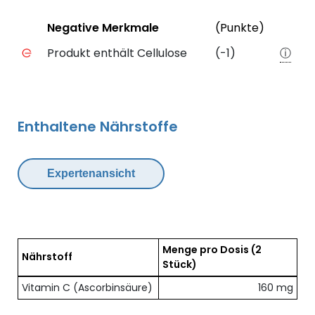
Status
Weiter
Negative Merkmale
(Punkte)
Negative Merkmale des Produkts mit Punkteabzug
Produkt enthält Cellulose
(-1)
ⓘ
Enthaltene Nährstoffe
Expertenansicht
Menge pro Dosis
(2
Nährstoff
Stück)
Übersicht der enthaltenen Nährstoffe pro Dosis
Vitamin C (Ascorbinsäure)
160 mg