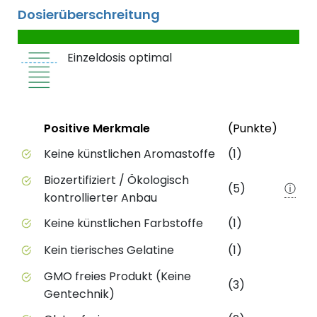
Dosierüberschreitung
Einzeldosis optimal
Status
Weite
Positive Merkmale
(Punkte)
Positive Merkmale des Produkts mit Punktebewert
Keine künstlichen Aromastoffe
(1)
Biozertifiziert / Ökologisch
(5)
ⓘ
kontrollierter Anbau
Keine künstlichen Farbstoffe
(1)
Kein tierisches Gelatine
(1)
GMO freies Produkt (Keine
(3)
Gentechnik)