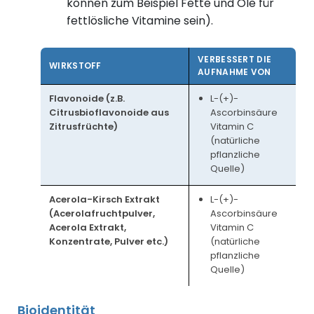
können zum Beispiel Fette und Öle für
fettlösliche Vitamine sein).
VERBESSERT DIE
WIRKSTOFF
AUFNAHME VON
Flavonoide (z.B.
L-(+)-
Citrusbioflavonoide aus
Ascorbinsäure
Zitrusfrüchte)
Vitamin C
(natürliche
pflanzliche
Quelle)
Acerola-Kirsch Extrakt
L-(+)-
(Acerolafruchtpulver,
Ascorbinsäure
Acerola Extrakt,
Vitamin C
Konzentrate, Pulver etc.)
(natürliche
pflanzliche
Quelle)
Bioidentität