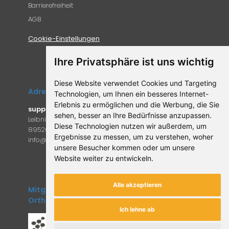
Barrierefreiheit
AGB
Cookie-Einstellungen
Ihre Privatsphäre ist uns wichtig
Diese Website verwendet Cookies und Targeting
Adresse
Technologien, um Ihnen ein besseres Internet-
Erlebnis zu ermöglichen und die Werbung, die Sie
supplemento.de
sehen, besser an Ihre Bedürfnisse anzupassen.
Leibniz-Campus 9
Diese Technologien nutzen wir außerdem, um
89520 Heidenheim an der Brenz
Ergebnisse zu messen, um zu verstehen, woher
in
fo@supple
mento.de
unsere Besucher kommen oder um unsere
Website weiter zu entwickeln.
Alle akzeptieren
Mitglied des Forum
Orthomolekulare Medizin
Ich lehne ab