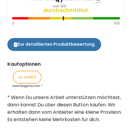
47
von 100
durchschnittlich
0
100
Zur detaillierten Produktbewertung
Kaufoptionen
ca. 24,90 €
www.biogena.com *
* Wenn Du unsere Arbeit unterstützen möchtest,
dann kannst Du über diesen Button kaufen. Wir
erhalten dann vom Anbieter eine kleine Provision.
Es entstehen keine Mehrkosten für dich.