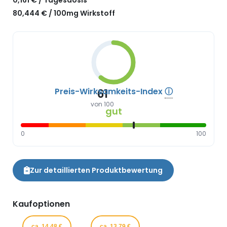
80,444 € / 100mg Wirkstoff
Preis-Wirksamkeits-Index
ⓘ
61
von 100
gut
0
100
Zur detaillierten Produktbewertung
Kaufoptionen
ca. 14,48 €
ca. 13,79 €