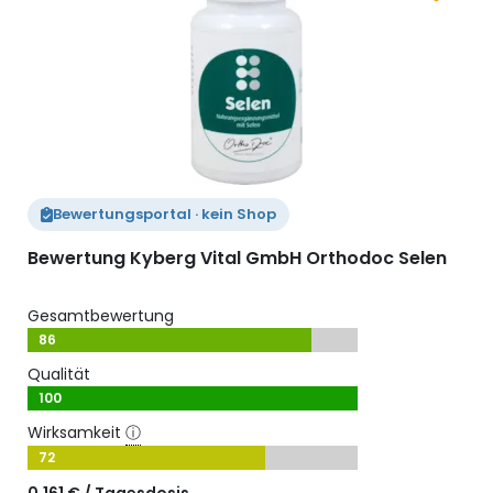
Zum Merk
Bewertungsportal · kein Shop
Bewertung Kyberg Vital GmbH Orthodoc Selen
Gesamtbewertung
86
Qualität
100
Wirksamkeit
ⓘ
72
0,161 € / Tagesdosis