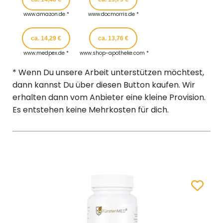
www.amazon.de *
www.docmorris.de *
ca. 14,29 €
ca. 13,76 €
www.medpex.de *
www.shop-apotheke.com *
* Wenn Du unsere Arbeit unterstützen möchtest,
dann kannst Du über diesen Button kaufen. Wir
erhalten dann vom Anbieter eine kleine Provision.
Es entstehen keine Mehrkosten für dich.
Zum Merk