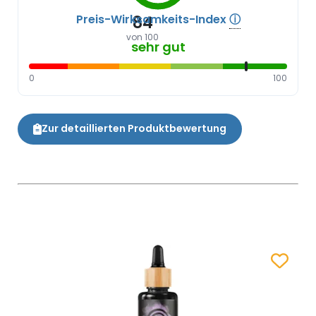
Preis-Wirksamkeits-Index
ⓘ
84
von 100
sehr gut
0
100
Zur detaillierten Produktbewertung
Zum Merk