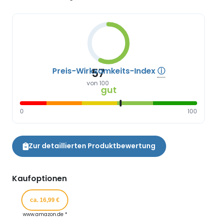
Preis-Wirksamkeits-Index
ⓘ
57
von 100
gut
0
100
Zur detaillierten Produktbewertung
Kaufoptionen
ca. 16,99 €
www.amazon.de *