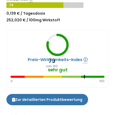
74
0,139 € / Tagesdosis
252,020 € / 100mg Wirkstoff
Preis-Wirksamkeits-Index
ⓘ
79
von 100
sehr gut
0
100
Zur detaillierten Produktbewertung