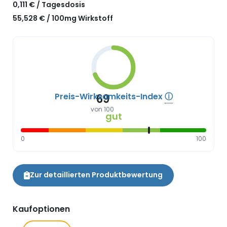
0,111 € / Tagesdosis
55,528 € / 100mg Wirkstoff
Preis-Wirksamkeits-Index
ⓘ
69
von 100
gut
0
100
Zur detaillierten Produktbewertung
Kaufoptionen