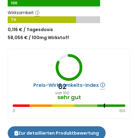
100
Wirksamkeit
ⓘ
74
0,116 € / Tagesdosis
58,056 € / 100mg Wirkstoff
Preis-Wirksamkeits-Index
ⓘ
82
von 100
sehr gut
0
100
Zur detaillierten Produktbewertung