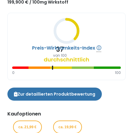
199,900 € / 100mg Wirkstoff
Preis-Wirksamkeits-Index
ⓘ
37
von 100
durchschnittlich
0
100
Zur detaillierten Produktbewertung
Kaufoptionen
ca. 21,99 €
ca. 19,99 €