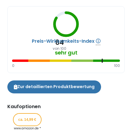
Preis-Wirksamkeits-Index
ⓘ
84
von 100
sehr gut
0
100
Zur detaillierten Produktbewertung
Kaufoptionen
ca. 14,99 €
www.amazon.de *