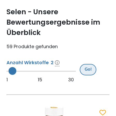
Selen (Se)
Vitamin B12
Selen - Unsere
Silicium (Si)
Vitamin C
Bewertungsergebnisse im
Zink (Zn)
Vitamin D
Überblick
Vitamin E
59 Produkte gefunden
Vitamin K
Anzahl Wirkstoffe
2
ⓘ
Vitamin Q (Q10)
Go!
1
15
30