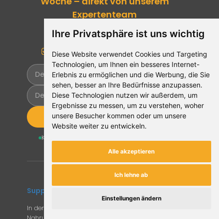
Woche – direkt von unserem
Expertenteam
Aktuelle Mikronährstoff-Forschung
Ihre Privatsphäre ist uns wichtig
Produktbewertungen von Experten
Nur datenbasierte Fachinformationen
Diese Website verwendet Cookies und Targeting
Technologien, um Ihnen ein besseres Internet-
Erlebnis zu ermöglichen und die Werbung, die Sie
sehen, besser an Ihre Bedürfnisse anzupassen.
Diese Technologien nutzen wir außerdem, um
Ergebnisse zu messen, um zu verstehen, woher
unsere Besucher kommen oder um unsere
Jetzt anmelden
Website weiter zu entwickeln.
Kostenlos & wöchentlich
Kein Datenverkauf
Jederzeit abmeldbar
Alle akzeptieren
Ich lehne ab
Supplemento
Einstellungen ändern
In der EU sind unzählig viele Mikronährstoffe in
Nahrungsergänzungsmitteln zugelassen. Sofern du