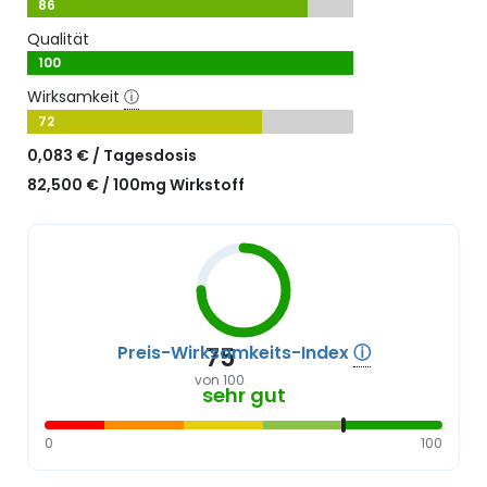
86
Qualität
100
Wirksamkeit
ⓘ
72
0,083 € / Tagesdosis
82,500 € / 100mg Wirkstoff
Preis-Wirksamkeits-Index
ⓘ
75
von 100
sehr gut
0
100