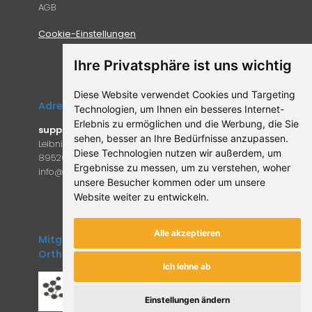
AGB
Cookie-Einstellungen
Ihre Privatsphäre ist uns wichtig
Diese Website verwendet Cookies und Targeting
Adresse
Technologien, um Ihnen ein besseres Internet-
Erlebnis zu ermöglichen und die Werbung, die Sie
supplemento.de
sehen, besser an Ihre Bedürfnisse anzupassen.
Leibniz-Campus 9
Diese Technologien nutzen wir außerdem, um
89520 Heidenheim an der Brenz
Ergebnisse zu messen, um zu verstehen, woher
in
fo@supple
mento.de
unsere Besucher kommen oder um unsere
Website weiter zu entwickeln.
Alle akzeptieren
Mitglied des Forum
Orthomolekulare Medizin
Ich lehne ab
Einstellungen ändern