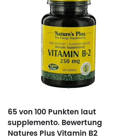
Selen (Se)
Vitamin B12
Silicium (Si)
Vitamin C
Zink (Zn)
Vitamin D
Vitamin E
Vitamin K
Vitamin Q (Q10)
65 von 100 Punkten laut
supplemento. Bewertung
Natures Plus Vitamin B2