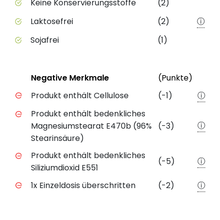
Keine Konservierungsstoffe
(2)
Laktosefrei
(2)
ⓘ
Sojafrei
(1)
Status
Weite
Negative Merkmale
(Punkte)
Negative Merkmale des Produkts mit Punkteabzug
Produkt enthält Cellulose
(-1)
ⓘ
Produkt enthält bedenkliches
ⓘ
Magnesiumstearat E470b (96%
(-3)
Stearinsäure)
Produkt enthält bedenkliches
(-5)
ⓘ
Siliziumdioxid E551
1x Einzeldosis überschritten
(-2)
ⓘ