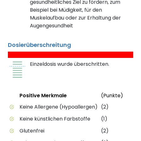
gesundheitliches Ziel zu fördern, zum
Beispiel bei Müdigkeit, für den
Muskelaufbau oder zur Erhaltung der
Augengesundheit
Dosierüberschreitung
Einzeldosis wurde überschritten.
Status
Weite
Positive Merkmale
(Punkte)
Positive Merkmale des Produkts mit Punktebewert
Keine Allergene (Hypoallergen)
(2)
Keine künstlichen Farbstoffe
(1)
Glutenfrei
(2)