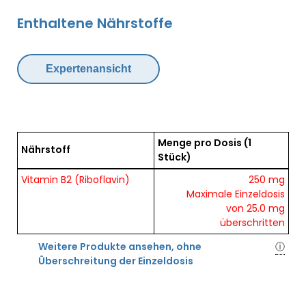
Enthaltene Nährstoffe
Expertenansicht
Menge pro Dosis
(1
Nährstoff
Stück)
Übersicht der enthaltenen Nährstoffe pro Dosis
Vitamin B2 (Riboflavin)
250 mg
Maximale Einzeldosis
von 25.0 mg
überschritten
Weitere Produkte ansehen, ohne
ⓘ
Überschreitung der Einzeldosis