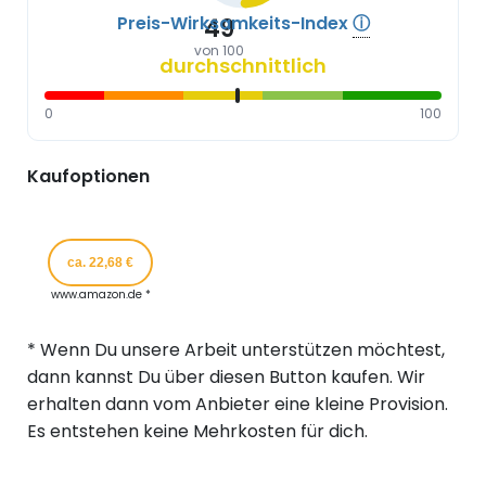
Preis-Wirksamkeits-Index
ⓘ
49
von 100
durchschnittlich
0
100
Kaufoptionen
ca. 22,68 €
www.amazon.de *
* Wenn Du unsere Arbeit unterstützen möchtest,
dann kannst Du über diesen Button kaufen. Wir
erhalten dann vom Anbieter eine kleine Provision.
Es entstehen keine Mehrkosten für dich.