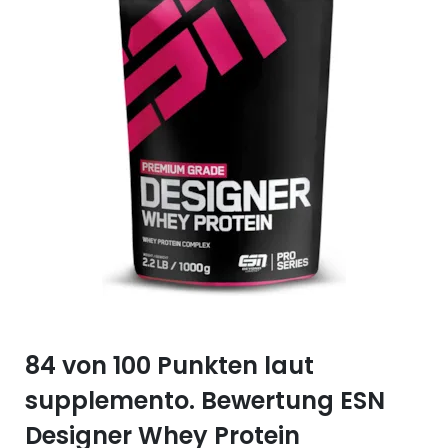
Selen (Se)
Vitamin B12
Silicium (Si)
Vitamin C
Zink (Zn)
Vitamin D
Vitamin E
Vitamin K
Vitamin Q (Q10)
84 von 100 Punkten laut
supplemento. Bewertung ESN
Designer Whey Protein