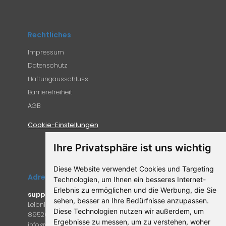
Rechtliches
Impressum
Datenschutz
Haftungausschluss
Barrierefreiheit
AGB
Cookie-Einstellungen
Ihre Privatsphäre ist uns wichtig
Diese Website verwendet Cookies und Targeting
Adresse
Technologien, um Ihnen ein besseres Internet-
Erlebnis zu ermöglichen und die Werbung, die Sie
supplemento.de
sehen, besser an Ihre Bedürfnisse anzupassen.
Leibniz-Campus 9
Diese Technologien nutzen wir außerdem, um
89520 Heidenheim an der Brenz
Ergebnisse zu messen, um zu verstehen, woher
in
fo@supple
mento.de