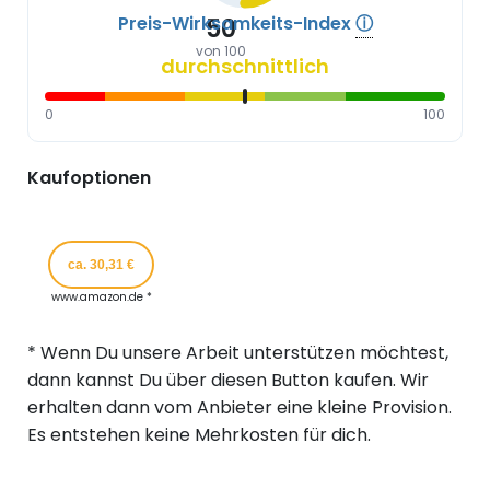
Preis-Wirksamkeits-Index
ⓘ
50
von 100
durchschnittlich
0
100
Kaufoptionen
ca. 30,31 €
www.amazon.de *
* Wenn Du unsere Arbeit unterstützen möchtest,
dann kannst Du über diesen Button kaufen. Wir
erhalten dann vom Anbieter eine kleine Provision.
Es entstehen keine Mehrkosten für dich.