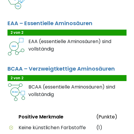
EAA – Essentielle Aminosäuren
2 von 2
EAA (essentielle Aminosäuren) sind
vollständig
BCAA – Verzweigtkettige Aminosäuren
2 von 2
BCAA (essentielle Aminosäuren) sind
vollständig
Status
Weite
Positive Merkmale
(Punkte)
Positive Merkmale des Produkts mit Punktebewert
Keine künstlichen Farbstoffe
(1)