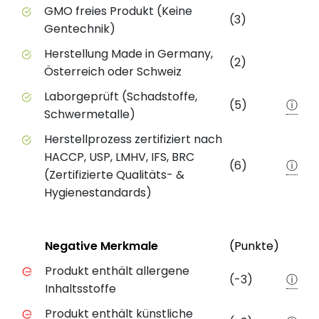
GMO freies Produkt (Keine
(3)
Gentechnik)
Herstellung Made in Germany,
(2)
Österreich oder Schweiz
Laborgeprüft (Schadstoffe,
(5)
ⓘ
Schwermetalle)
Herstellprozess zertifiziert nach
HACCP, USP, LMHV, IFS, BRC
(6)
ⓘ
(Zertifizierte Qualitäts- &
Hygienestandards)
Status
Weite
Negative Merkmale
(Punkte)
Negative Merkmale des Produkts mit Punkteabzug
Produkt enthält allergene
(-3)
ⓘ
Inhaltsstoffe
Produkt enthält künstliche