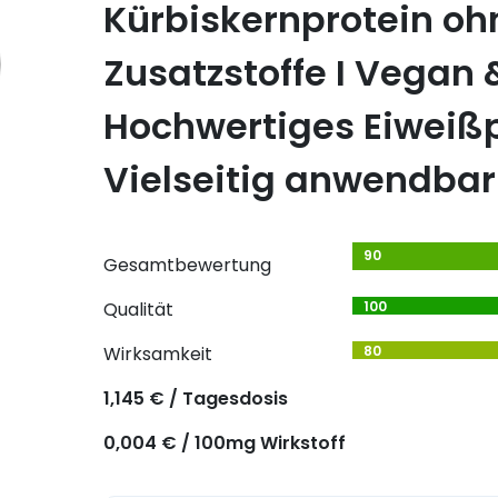
Kürbiskernprotein oh
Zusatzstoffe I Vegan 
Hochwertiges Eiweißp
Vielseitig anwendbar
90
Gesamtbewertung
Qualität
100
Wirksamkeit
80
1,145 € / Tagesdosis
0,004 € / 100mg Wirkstoff