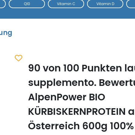
Q10
Vitamin C
Vitamin D
tung
90 von 100 Punkten la
Zum Merkzettel hinzufügen
supplemento. Bewer
AlpenPower BIO
KÜRBISKERNPROTEIN 
Österreich 600g 100%