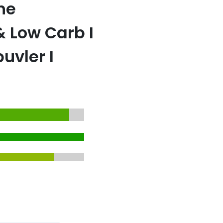
ne
& Low Carb I
uvler I