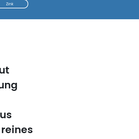
Zink
ut
tung
aus
 reines