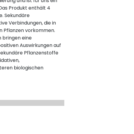
erung und ist für uns ein
as Produkt enthält 4
fe. Sekundäre
tive Verbindungen, die in
en Pflanzen vorkommen.
n bringen eine
positiven Auswirkungen auf
 sekundäre Pflanzenstoffe
dativen,
eren biologischen