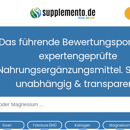
Das führende Bewertungsport
expertengeprüfte
Nahrungsergänzungsmittel. S
unabhängig & transpare
Nahrungsergänzungsmitteln
Eisen
Folsäure (B9)
Kollagen
Magnesiu