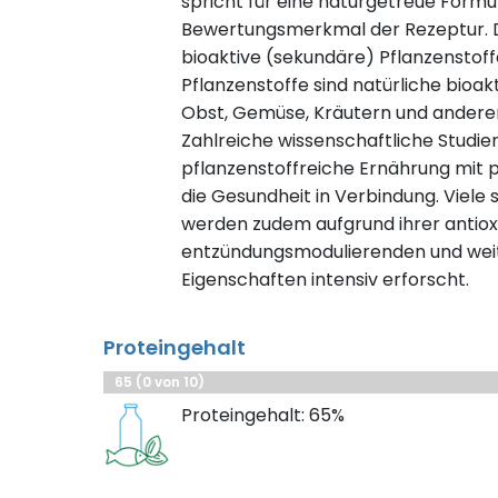
spricht für eine naturgetreue Formuli
Bewertungsmerkmal der Rezeptur. D
bioaktive (sekundäre) Pflanzenstof
Pflanzenstoffe sind natürliche bioak
Obst, Gemüse, Kräutern und ander
Zahlreiche wissenschaftliche Studie
pflanzenstoffreiche Ernährung mit 
die Gesundheit in Verbindung. Viele
werden zudem aufgrund ihrer antioxi
entzündungsmodulierenden und weit
Eigenschaften intensiv erforscht.
Proteingehalt
65 (0 von 10)
Proteingehalt: 65%