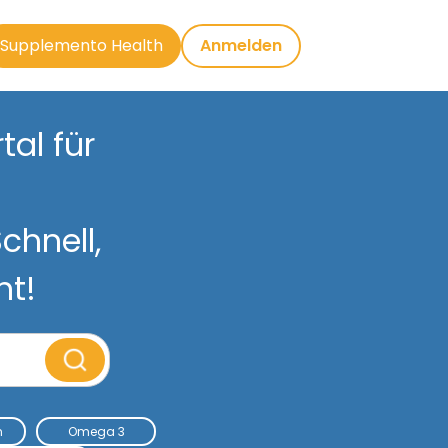
Supplemento Health
Anmelden
al für
chnell,
nt!
m
Omega 3