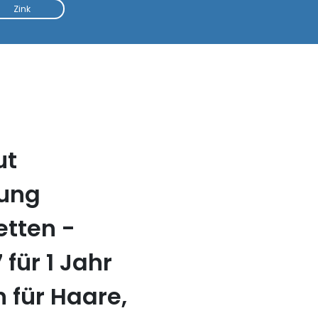
Zink
ut
tung
etten -
für 1 Jahr
n für Haare,