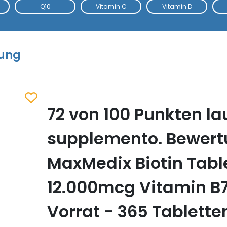
Q10
Vitamin C
Vitamin D
tung
72 von 100 Punkten la
Zum Merkzettel hinzufügen
supplemento. Bewer
MaxMedix Biotin Tabl
12.000mcg Vitamin B7 
Vorrat - 365 Tablette