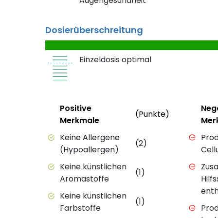
Augengesundheit
Dosierüberschreitung
Einzeldosis optimal
Status
Weitere In
Status
Positive
Neg
(Punkte)
Merkmale
Mer
Positive Merkmale des Produkts mit Punkt
Negativ
Keine Allergene
Prod
(2)
(Hypoallergen)
Cell
Keine künstlichen
Zusa
(1)
Aromastoffe
Hilf
enth
Keine künstlichen
(1)
Farbstoffe
Prod