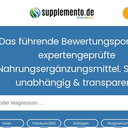
Das führende Bewertungsport
expertengeprüfte
Nahrungsergänzungsmittel. S
unabhängig & transpare
Nahrungsergänzungsmitteln
Eisen
Folsäure (B9)
Kollagen
Magnesiu