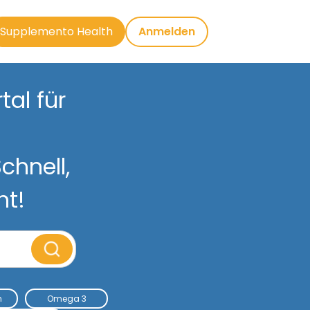
Supplemento Health
Anmelden
al für
chnell,
nt!
m
Omega 3