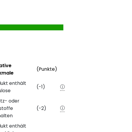
formationen
Weitere Informationen
ative
(Punkte)
kmale
ebewertung
e Merkmale des Produkts mit Punkteabzug
ukt enthält
(-1)
ⓘ
ulose
tz- oder
ⓘ
sstoffe
(-2)
alten
ukt enthält