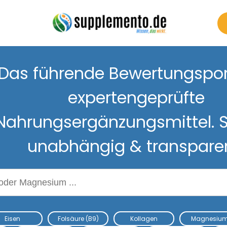
Das führende Bewertungsport
expertengeprüfte
Nahrungsergänzungsmittel. S
unabhängig & transpare
Nahrungsergänzungsmitteln
Eisen
Folsäure (B9)
Kollagen
Magnesiu