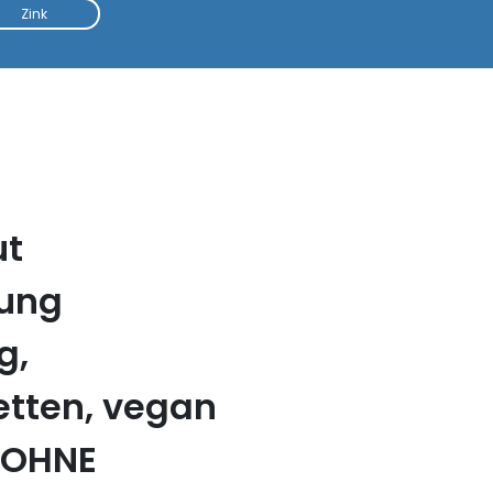
Zink
ut
tung
g,
etten, vegan
. OHNE