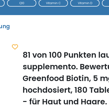
Q10
Vitamin C
Vitamin D
tung
81 von 100 Punkten la
Zum Merkzettel hinzufügen
supplemento. Bewer
Greenfood Biotin, 5 m
hochdosiert, 180 Tabl
- für Haut und Haare