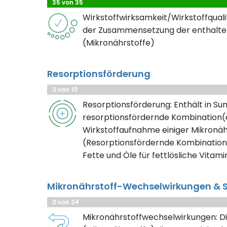
35 von 35
Wirkstoffwirksamkeit/Wirkstoffqualit
der Zusammensetzung der enthalte
(Mikronährstoffe)
Resorptionsförderung
0 von 10
Resorptionsförderung: Enthält in S
resorptionsfördernde Kombination(e
Wirkstoffaufnahme einiger Mikronäh
(Resorptionsfördernde Kombination
Fette und Öle für fettlösliche Vitami
Mikronährstoff-Wechselwirkungen & S
0 von 24
Mikronährstoffwechselwirkungen: Di