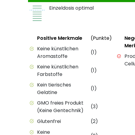
Einzeldosis optimal
Status
Weitere 
Status
Positive Merkmale
(Punkte)
Neg
Mer
Positive Merkmale des Produkts mit Punkt
Keine künstlichen
(1)
Negativ
Aromastoffe
Prod
Cell
Keine künstlichen
(1)
Farbstoffe
Kein tierisches
(1)
Gelatine
GMO freies Produkt
(3)
(Keine Gentechnik)
Glutenfrei
(2)
Keine