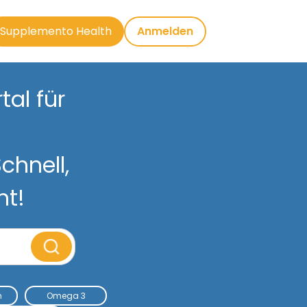
Supplemento Health
Anmelden
al für
chnell,
nt!
m
Omega 3