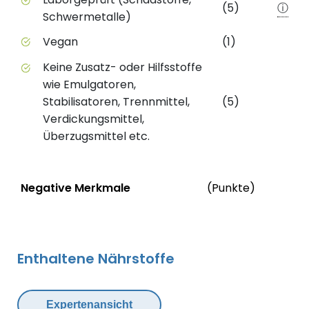
(5)
ⓘ
Schwermetalle)
Vegan
(1)
Keine Zusatz- oder Hilfsstoffe
wie Emulgatoren,
Stabilisatoren, Trennmittel,
(5)
Verdickungsmittel,
Überzugsmittel etc.
Status
We
Negative Merkmale
(Punkte)
Negative Merkmale des Produkts mit Punkteabzug
Enthaltene Nährstoffe
Expertenansicht