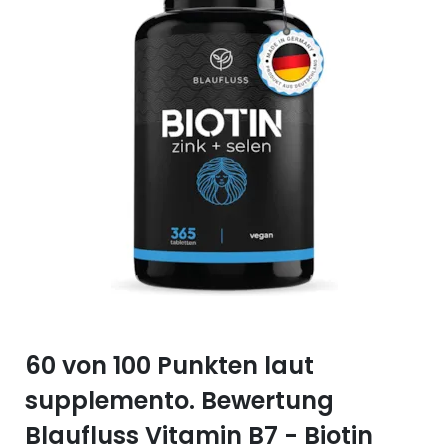
Selen (Se)
Vitamin B12
Silicium (Si)
Vitamin C
Zink (Zn)
Vitamin D
Vitamin E
Vitamin K
Vitamin Q (Q10)
60 von 100 Punkten laut
supplemento. Bewertung
Blaufluss Vitamin B7 - Biotin