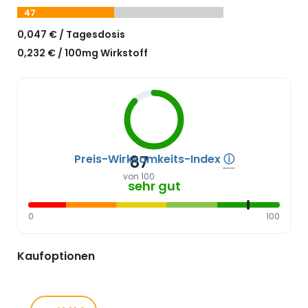
47
0,047 € / Tagesdosis
0,232 € / 100mg Wirkstoff
Preis-Wirksamkeits-Index
ⓘ
87
von 100
sehr gut
0
100
Kaufoptionen