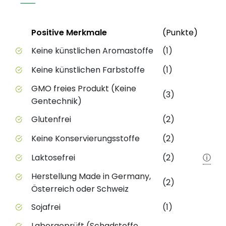
Status
Weite
Positive Merkmale
(Punkte)
Positive Merkmale des Produkts mit Punktebewert
Keine künstlichen Aromastoffe
(1)
Keine künstlichen Farbstoffe
(1)
GMO freies Produkt (Keine
(3)
Gentechnik)
Glutenfrei
(2)
Keine Konservierungsstoffe
(2)
Laktosefrei
(2)
ⓘ
Herstellung Made in Germany,
(2)
Österreich oder Schweiz
Sojafrei
(1)
Laborgeprüft (Schadstoffe,