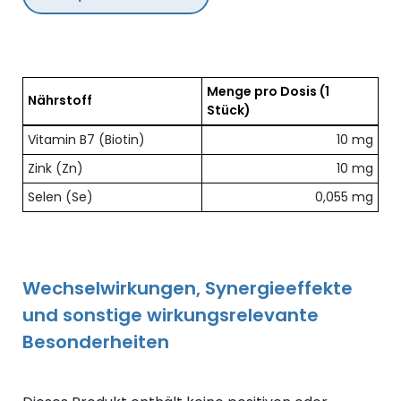
Menge pro Dosis
(1
Nährstoff
Stück)
Übersicht der enthaltenen Nährstoffe pro Dosis
Vitamin B7 (Biotin)
10 mg
Zink (Zn)
10 mg
Selen (Se)
0,055 mg
Wechselwirkungen, Synergieeffekte
und sonstige wirkungsrelevante
Besonderheiten