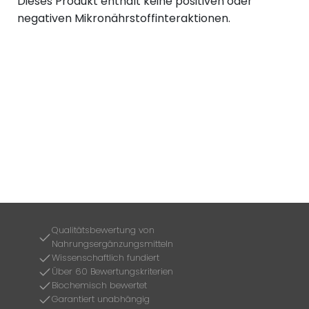
Dieses Produkt enthält keine positiven oder
negativen Mikronährstoffinteraktionen.
Qualitätsbewertung von
Nahrungsergänzungsmitteln
Wissenschaftlich fundiert
Über 60 Bewertungskriterien
Biochemisch bewertet
Garantiert unabhängig