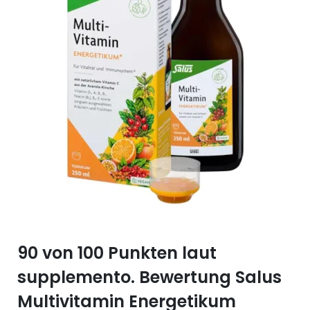
Selen (Se)
Vitamin B12
Silicium (Si)
Vitamin C
Zink (Zn)
Vitamin D
Vitamin E
Vitamin K
Vitamin Q (Q10)
90 von 100 Punkten laut
supplemento. Bewertung Salus
Multivitamin Energetikum