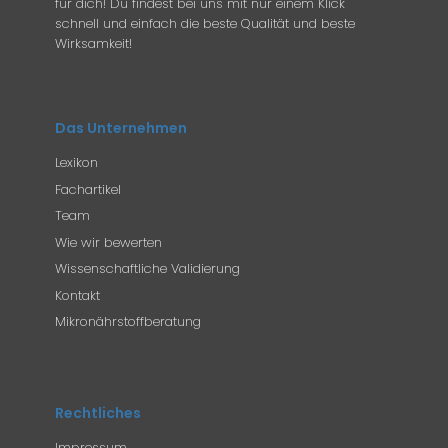
für dich! Du findest bei uns mit nur einem Klick
schnell und einfach die beste Qualität und beste
Wirksamkeit!
Das Unternehmen
Lexikon
Fachartikel
Team
Wie wir bewerten
Wissenschaftliche Validierung
Kontakt
Mikronährstoffberatung
Rechtliches
Impressum