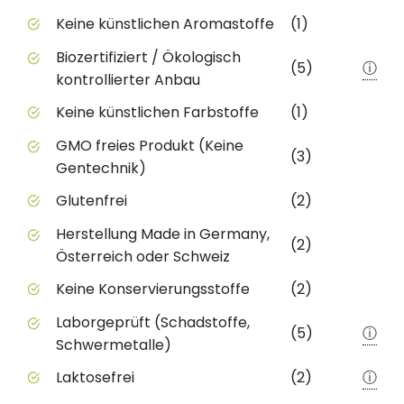
Positive Merkmale des Produkts mit Punktebewert
Keine künstlichen Aromastoffe
(1)
Biozertifiziert / Ökologisch
(5)
ⓘ
kontrollierter Anbau
Keine künstlichen Farbstoffe
(1)
GMO freies Produkt (Keine
(3)
Gentechnik)
Glutenfrei
(2)
Herstellung Made in Germany,
(2)
Österreich oder Schweiz
Keine Konservierungsstoffe
(2)
Laborgeprüft (Schadstoffe,
(5)
ⓘ
Schwermetalle)
Laktosefrei
(2)
ⓘ