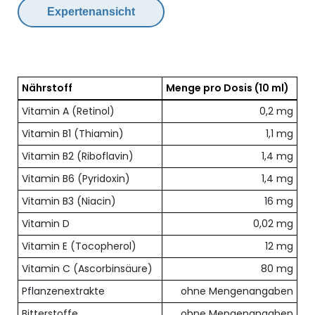
Expertenansicht
Nährstoff
Menge pro Dosis
(10 ml)
Übersicht der enthaltenen Nährstoffe pro Dosis
Vitamin A (Retinol)
0,2 mg
Vitamin B1 (Thiamin)
1,1 mg
Vitamin B2 (Riboflavin)
1,4 mg
Vitamin B6 (Pyridoxin)
1,4 mg
Vitamin B3 (Niacin)
16 mg
Vitamin D
0,02 mg
Vitamin E (Tocopherol)
12 mg
Vitamin C (Ascorbinsäure)
80 mg
Pflanzenextrakte
ohne Mengenangaben
Bitterstoffe
ohne Mengenangaben