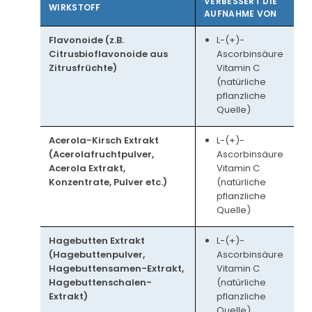
VERBESSERT DIE
WIRKSTOFF
AUFNAHME VON
Flavonoide (z.B.
L-(+)-
Citrusbioflavonoide aus
Ascorbinsäure
Zitrusfrüchte)
Vitamin C
(natürliche
pflanzliche
Quelle)
Acerola-Kirsch Extrakt
L-(+)-
(Acerolafruchtpulver,
Ascorbinsäure
Acerola Extrakt,
Vitamin C
Konzentrate, Pulver etc.)
(natürliche
pflanzliche
Quelle)
Hagebutten Extrakt
L-(+)-
(Hagebuttenpulver,
Ascorbinsäure
Hagebuttensamen-Extrakt,
Vitamin C
Hagebuttenschalen-
(natürliche
Extrakt)
pflanzliche
Quelle)