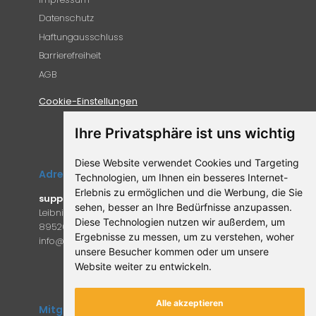
Datenschutz
Haftungausschluss
Barrierefreiheit
AGB
Cookie-Einstellungen
Ihre Privatsphäre ist uns wichtig
Diese Website verwendet Cookies und Targeting
Adresse
Technologien, um Ihnen ein besseres Internet-
Erlebnis zu ermöglichen und die Werbung, die Sie
supplemento.de
sehen, besser an Ihre Bedürfnisse anzupassen.
Leibniz-Campus 9
Diese Technologien nutzen wir außerdem, um
89520 Heidenheim an der Brenz
Ergebnisse zu messen, um zu verstehen, woher
in
fo@supple
mento.de
unsere Besucher kommen oder um unsere
Website weiter zu entwickeln.
Alle akzeptieren
Mitglied des Forum