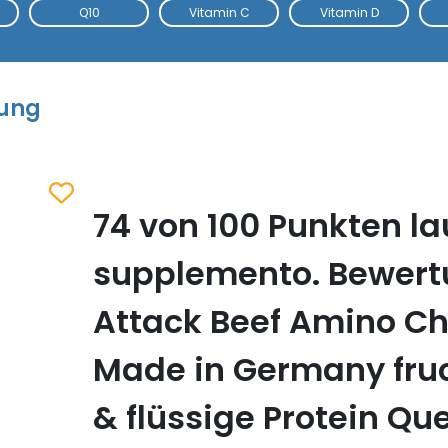
Q10
Vitamin C
Vitamin D
tung
74 von 100 Punkten la
Zum Merkzettel hinzufügen
supplemento. Bewert
Attack Beef Amino Ch
Made in Germany fruc
& flüssige Protein Que