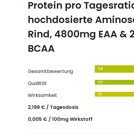
Protein pro Tagesrati
hochdosierte Amino
Rind, 4800mg EAA & 
BCAA
74
Gesamtbewertung
Qualität
77
Wirksamkeit
71
2,199 € / Tagesdosis
0,005 € / 100mg Wirkstoff