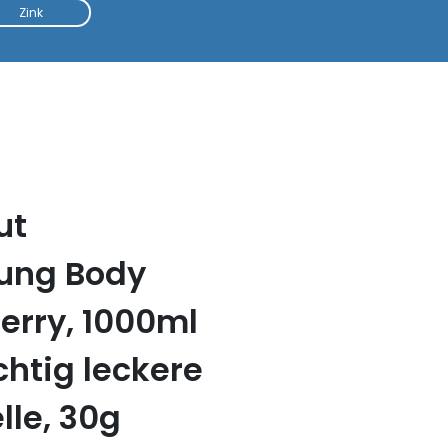
Zink
ut
ung Body
erry, 1000ml
htig leckere
lle, 30g