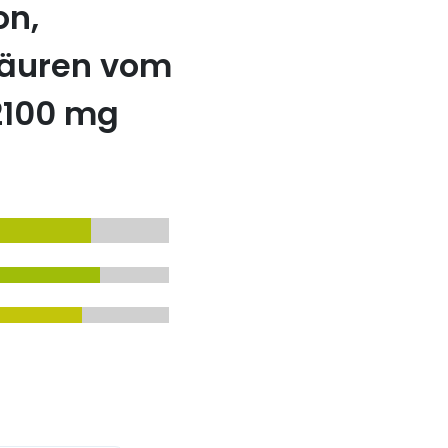
on,
säuren vom
2100 mg