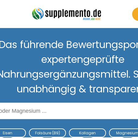
Das führende Bewertungsport
expertengeprüfte
Nahrungsergänzungsmittel. S
unabhängig & transpare
Nahrungsergänzungsmitteln
Eisen
Folsäure (B9)
Kollagen
Magnesiu