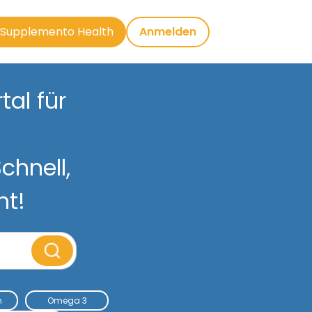
Supplemento Health
Anmelden
al für
chnell,
nt!
m
Omega 3