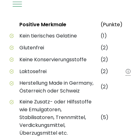
Status
Weite
Positive Merkmale
(Punkte)
Positive Merkmale des Produkts mit Punktebewert
Kein tierisches Gelatine
(1)
Glutenfrei
(2)
Keine Konservierungsstoffe
(2)
Laktosefrei
(2)
ⓘ
Herstellung Made in Germany,
(2)
Österreich oder Schweiz
Keine Zusatz- oder Hilfsstoffe
wie Emulgatoren,
Stabilisatoren, Trennmittel,
(5)
Verdickungsmittel,
Überzugsmittel etc.