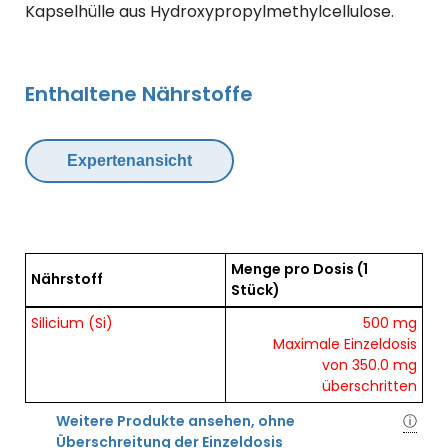
Kapselhülle aus Hydroxypropylmethylcellulose.
Enthaltene Nährstoffe
Expertenansicht
Menge pro Dosis
(1
Nährstoff
Stück)
Übersicht der enthaltenen Nährstoffe pro Dosis
Silicium (Si)
500 mg
Maximale Einzeldosis
von 350.0 mg
überschritten
Weitere Produkte ansehen, ohne
ⓘ
Überschreitung der Einzeldosis