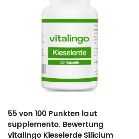
Selen (Se)
Vitamin B12
Silicium (Si)
Vitamin C
Zink (Zn)
Vitamin D
Vitamin E
Vitamin K
Vitamin Q (Q10)
55 von 100 Punkten laut
supplemento. Bewertung
vitalingo Kieselerde Silicium