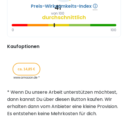
Preis-Wirksamkeits-Index
ⓘ
41
von 100
durchschnittlich
0
100
Kaufoptionen
ca. 14,85 €
www.amazon.de *
* Wenn Du unsere Arbeit unterstützen möchtest,
dann kannst Du über diesen Button kaufen. Wir
erhalten dann vom Anbieter eine kleine Provision.
Es entstehen keine Mehrkosten für dich.