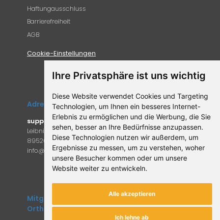
Haftungausschluss
Barrierefreiheit
AGB
Cookie-Einstellungen
Ihre Privatsphäre ist uns wichtig
Diese Website verwendet Cookies und Targeting
Adresse
Technologien, um Ihnen ein besseres Internet-
Erlebnis zu ermöglichen und die Werbung, die Sie
supplemento.de
sehen, besser an Ihre Bedürfnisse anzupassen.
Leibniz-Campus 9
Diese Technologien nutzen wir außerdem, um
89520 Heidenheim an der Brenz
Ergebnisse zu messen, um zu verstehen, woher
in
fo@supple
mento.de
unsere Besucher kommen oder um unsere
Website weiter zu entwickeln.
Alle akzeptieren
Mitglied des Forum
Orthomolekulare Medizin
Ich lehne ab