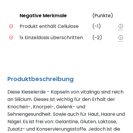
Status
Weiter
Negative Merkmale
(Punkte)
Negative Merkmale des Produkts mit Punkteabzug
Produkt enthält Cellulose
(-1)
ⓘ
1x Einzeldosis überschritten
(-2)
ⓘ
Produktbeschreibung
Diese Kieselerde - Kapseln von vitalingo sind reich
an Silicium. Dieses ist wichtig für den Erhalt der
Knochen-, Knorpel-, Gelenk- und
Sehnengesundheit. Sowie auch für Haut, Haare und
Nägel. Es ist frei von: Gelantine, Gluten, Laktose,
Zusatz- und Konservierungsstoffe. Jedoch ist die