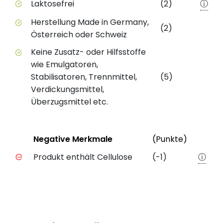
Laktosefrei
(2)
ⓘ
Herstellung Made in Germany,
(2)
Österreich oder Schweiz
Keine Zusatz- oder Hilfsstoffe
wie Emulgatoren,
Stabilisatoren, Trennmittel,
(5)
Verdickungsmittel,
Überzugsmittel etc.
Status
Weiter
Negative Merkmale
(Punkte)
Negative Merkmale des Produkts mit Punkteabzug
Produkt enthält Cellulose
(-1)
ⓘ