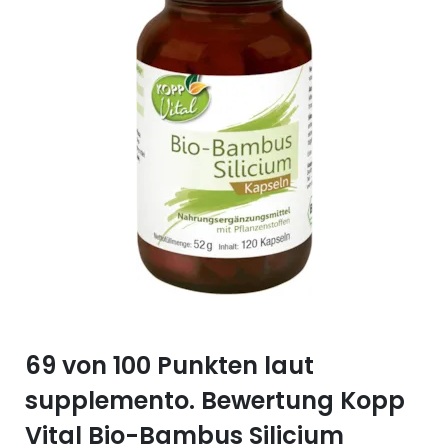
Selen (Se)
Vitamin B12
Silicium (Si)
Vitamin C
Zink (Zn)
Vitamin D
Vitamin E
Vitamin K
Vitamin Q (Q10)
69 von 100 Punkten laut
supplemento. Bewertung Kopp
Vital Bio-Bambus Silicium