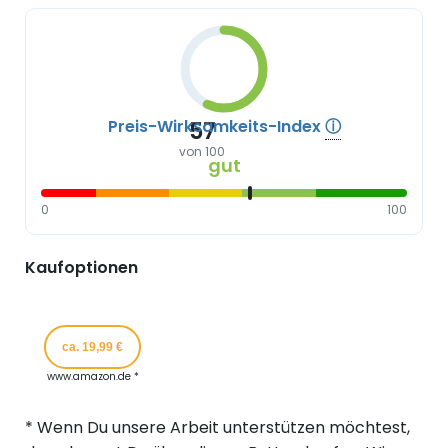
Preis-Wirksamkeits-Index
ⓘ
57
von 100
gut
0
100
Kaufoptionen
ca. 19,99 €
www.amazon.de *
* Wenn Du unsere Arbeit unterstützen möchtest,