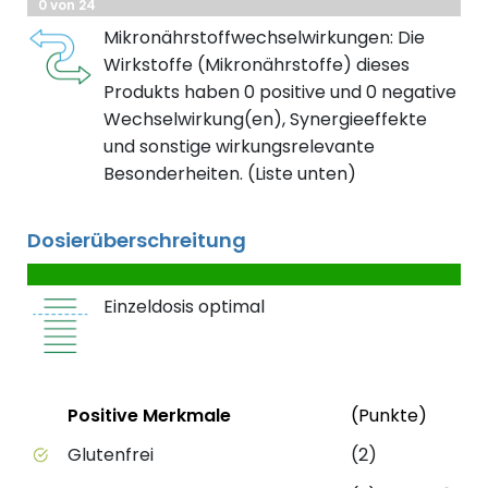
0 von 24
Mikronährstoffwechselwirkungen: Die
Wirkstoffe (Mikronährstoffe) dieses
Produkts haben 0 positive und 0 negative
Wechselwirkung(en), Synergieeffekte
und sonstige wirkungsrelevante
Besonderheiten. (Liste unten)
Dosierüberschreitung
Einzeldosis optimal
Status
Weite
Positive Merkmale
(Punkte)
Positive Merkmale des Produkts mit Punktebewert
Glutenfrei
(2)