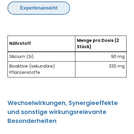
Expertenansicht
Menge pro Dosis
(2
Nährstoff
Stück)
Übersicht der enthaltenen Nährstoffe pro Dosis
Silicium (Si)
90 mg
Bioaktive (sekundäre)
330 mg
Pflanzenstoffe
Wechselwirkungen, Synergieeffekte
und sonstige wirkungsrelevante
Besonderheiten