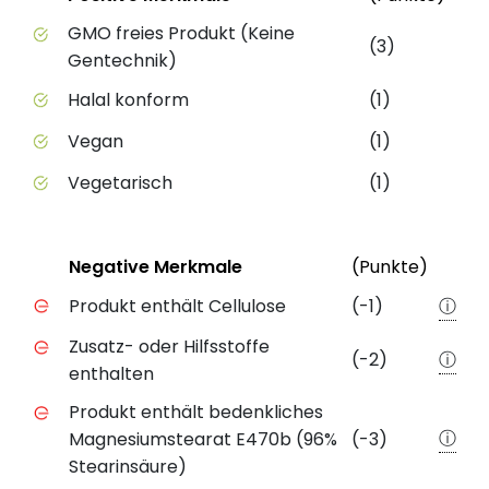
Positive Merkmale des Produkts mit Punktebewert
GMO freies Produkt (Keine
(3)
Gentechnik)
Halal konform
(1)
Vegan
(1)
Vegetarisch
(1)
Status
Weite
Negative Merkmale
(Punkte)
Negative Merkmale des Produkts mit Punkteabzug
Produkt enthält Cellulose
(-1)
ⓘ
Zusatz- oder Hilfsstoffe
(-2)
ⓘ
enthalten
Produkt enthält bedenkliches
ⓘ
Magnesiumstearat E470b (96%
(-3)
Stearinsäure)