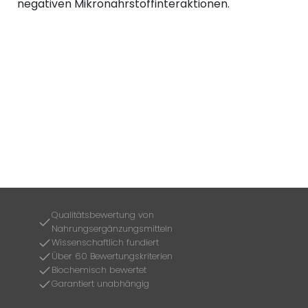
negativen Mikronährstoffinteraktionen.
Qualitätsbewertung von
Nahrungsergänzungsmitteln
Wissenschaftlich fundiert
Über 60 Bewertungskriterien
Biochemisch bewertet
Garantiert unabhängig