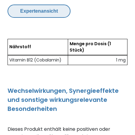
Expertenansicht
Menge pro Dosis
(1
Nährstoff
Stück)
Übersicht der enthaltenen Nährstoffe pro Dosis
Vitamin B12 (Cobalamin)
1 mg
Wechselwirkungen, Synergieeffekte
und sonstige wirkungsrelevante
Besonderheiten
Dieses Produkt enthält keine positiven oder