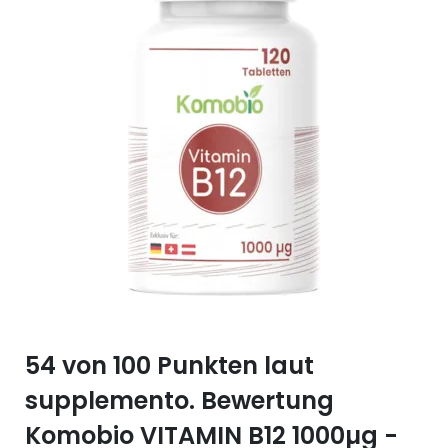
Selen (Se)
Vitamin B12
Silicium (Si)
Vitamin C
Zink (Zn)
Vitamin D
Vitamin E
Vitamin K
Vitamin Q (Q10)
54 von 100 Punkten laut
supplemento. Bewertung
Komobio VITAMIN B12 1000µg -