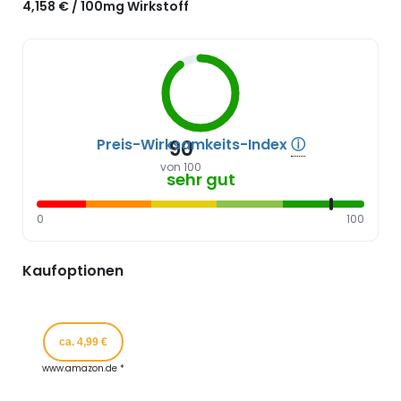
4,158 € / 100mg Wirkstoff
Preis-Wirksamkeits-Index
ⓘ
90
von 100
sehr gut
0
100
Kaufoptionen
ca. 4,99 €
www.amazon.de *