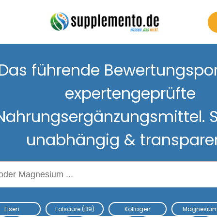
Das führende Bewertungsport
expertengeprüfte
Nahrungsergänzungsmittel. S
unabhängig & transpare
Nahrungsergänzungsmitteln
Eisen
Folsäure (B9)
Kollagen
Magnesiu