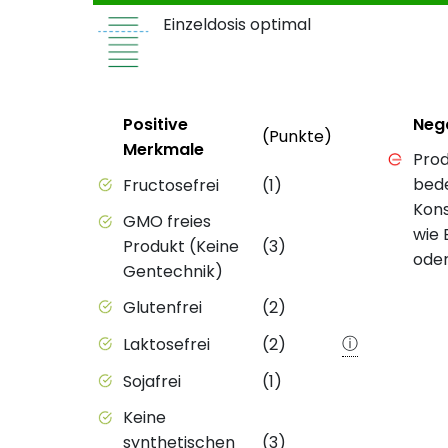
Einzeldosis optimal
Status
Weitere Info
Status
Positive
Neg
(Punkte)
Merkmale
Negativ
Prod
Positive Merkmale des Produkts mit Punkt
bed
Fructosefrei
(1)
Kons
GMO freies
wie
Produkt (Keine
(3)
oder
Gentechnik)
Glutenfrei
(2)
ⓘ
Laktosefrei
(2)
Sojafrei
(1)
Keine
synthetischen
(3)