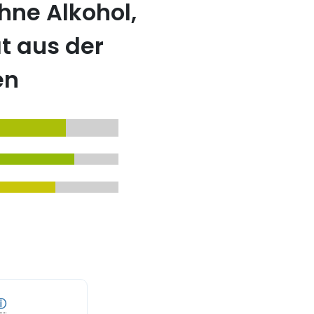
hne Alkohol,
t aus der
en
ⓘ