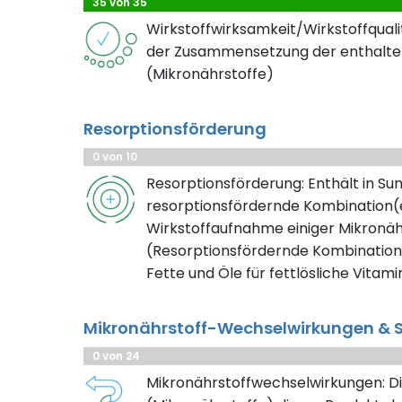
35 von 35
Wirkstoffwirksamkeit/Wirkstoffqualit
der Zusammensetzung der enthalte
(Mikronährstoffe)
Resorptionsförderung
0 von 10
Resorptionsförderung: Enthält in S
resorptionsfördernde Kombination(e
Wirkstoffaufnahme einiger Mikronäh
(Resorptionsfördernde Kombination
Fette und Öle für fettlösliche Vitami
Mikronährstoff-Wechselwirkungen & S
0 von 24
Mikronährstoffwechselwirkungen: Di