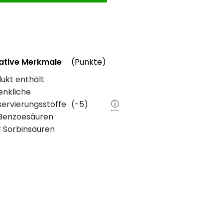
rmationen
Weitere Informationen
ative Merkmale
(Punkte)
e Merkmale des Produkts mit Punkteabzug
ukt enthält
ebewertung
enkliche
ⓘ
ervierungsstoffe
(-5)
 Benzoesäuren
 Sorbinsäuren