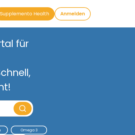
Supplemento Health
Anmelden
al für
chnell,
nt!
m
Omega 3