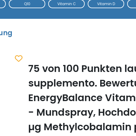
Q10
Vitamin C
Vitamin D
tung
75 von 100 Punkten la
Zum Merkzettel hinzufügen
supplemento. Bewer
EnergyBalance Vitami
- Mundspray, Hochdos
µg Methylcobalamin 