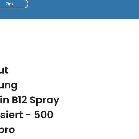
Zink
ut
tung
n B12 Spray
iert - 500
pro