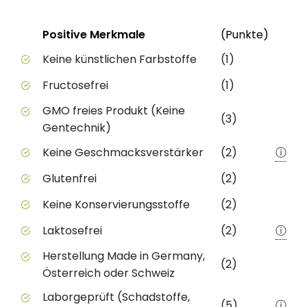
Status
Weite
Positive Merkmale
(Punkte)
Positive Merkmale des Produkts mit Punktebewert
Keine künstlichen Farbstoffe
(1)
Fructosefrei
(1)
GMO freies Produkt (Keine
(3)
Gentechnik)
Keine Geschmacksverstärker
(2)
ⓘ
Glutenfrei
(2)
Keine Konservierungsstoffe
(2)
Laktosefrei
(2)
ⓘ
Herstellung Made in Germany,
(2)
Österreich oder Schweiz
Laborgeprüft (Schadstoffe,
(5)
ⓘ