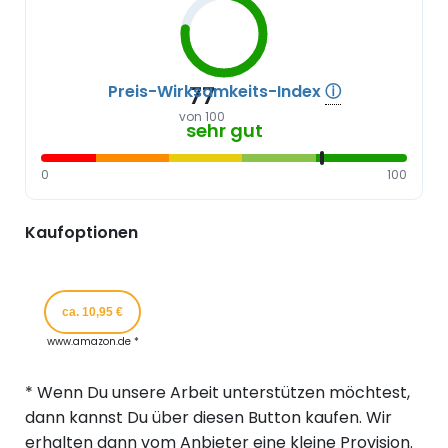
Preis-Wirksamkeits-Index
ⓘ
77
von 100
sehr gut
0
100
Kaufoptionen
ca. 10,95 €
www.amazon.de *
* Wenn Du unsere Arbeit unterstützen möchtest,
dann kannst Du über diesen Button kaufen. Wir
erhalten dann vom Anbieter eine kleine Provision.