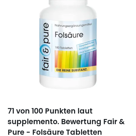
Selen (Se)
Vitamin B12
Silicium (Si)
Vitamin C
Zink (Zn)
Vitamin D
Vitamin E
Vitamin K
Vitamin Q (Q10)
71 von 100 Punkten laut
supplemento. Bewertung Fair &
Pure - Folsäure Tabletten