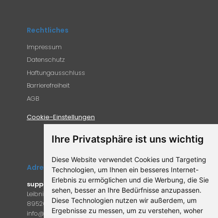
Rechtliches
Impressum
Datenschutz
Haftungausschluss
Barrierefreiheit
AGB
Cookie-Einstellungen
Ihre Privatsphäre ist uns wichtig
Diese Website verwendet Cookies und Targeting
Adresse
Technologien, um Ihnen ein besseres Internet-
Erlebnis zu ermöglichen und die Werbung, die Sie
supplemento.de
sehen, besser an Ihre Bedürfnisse anzupassen.
Leibniz-Campus 9
Diese Technologien nutzen wir außerdem, um
89520 Heidenheim an der Brenz
Ergebnisse zu messen, um zu verstehen, woher
in
fo@supple
mento.de