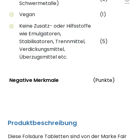
Schwermetalle)
Vegan
(1)
Keine Zusatz- oder Hilfsstoffe
wie Emulgatoren,
Stabilisatoren, Trennmittel,
(5)
Verdickungsmittel,
Überzugsmittel etc.
Status
We
Negative Merkmale
(Punkte)
Negative Merkmale des Produkts mit Punkteabzug
Produktbeschreibung
Diese Folsäure Tabletten sind von der Marke Fair