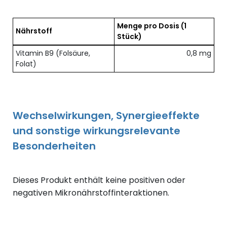
Menge pro Dosis
(1
Nährstoff
Stück)
Übersicht der enthaltenen Nährstoffe pro Dosis
Vitamin B9 (Folsäure,
0,8 mg
Folat)
Wechselwirkungen, Synergieeffekte
und sonstige wirkungsrelevante
Besonderheiten
Dieses Produkt enthält keine positiven oder
negativen Mikronährstoffinteraktionen.