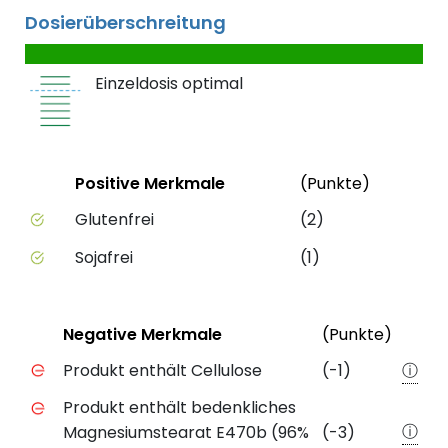
Dosierüberschreitung
Einzeldosis optimal
Status
Weit
Positive Merkmale
(Punkte)
Positive Merkmale des Produkts mit Punktebewert
Glutenfrei
(2)
Sojafrei
(1)
Status
Weite
Negative Merkmale
(Punkte)
Negative Merkmale des Produkts mit Punkteabzug
Produkt enthält Cellulose
(-1)
ⓘ
Produkt enthält bedenkliches
ⓘ
Magnesiumstearat E470b (96%
(-3)