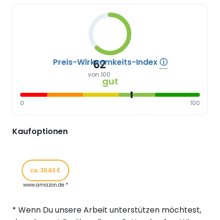
Preis-Wirksamkeits-Index
ⓘ
62
von 100
gut
0
100
Kaufoptionen
ca. 30,63 €
www.amazon.de *
* Wenn Du unsere Arbeit unterstützen möchtest,