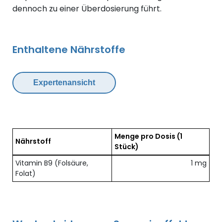
dennoch zu einer Überdosierung führt.
Enthaltene Nährstoffe
Expertenansicht
Menge pro Dosis
(1
Nährstoff
Stück)
Übersicht der enthaltenen Nährstoffe pro Dosis
Vitamin B9 (Folsäure,
1 mg
Folat)