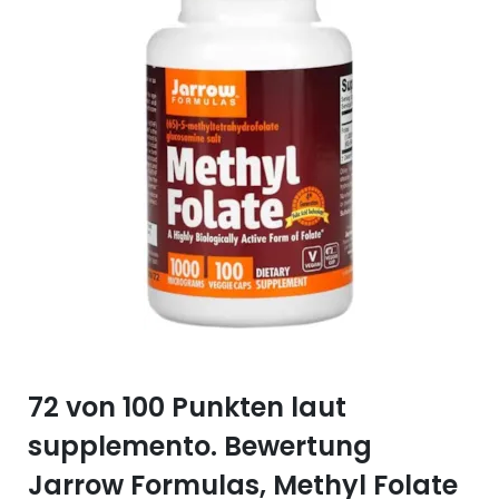
Selen (Se)
Vitamin B12
Silicium (Si)
Vitamin C
Zink (Zn)
Vitamin D
Vitamin E
Vitamin K
Vitamin Q (Q10)
72 von 100 Punkten laut
supplemento. Bewertung
Jarrow Formulas, Methyl Folate