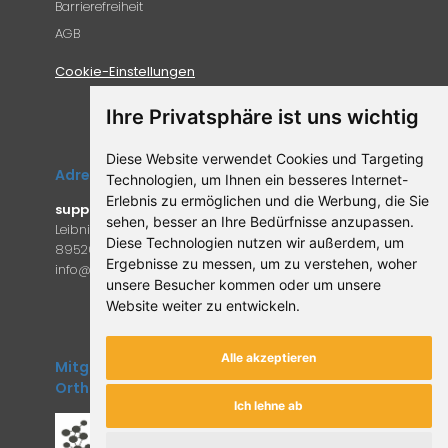
Barrierefreiheit
AGB
Cookie-Einstellungen
Ihre Privatsphäre ist uns wichtig
Diese Website verwendet Cookies und Targeting
Adresse
Technologien, um Ihnen ein besseres Internet-
Erlebnis zu ermöglichen und die Werbung, die Sie
supplemento.de
sehen, besser an Ihre Bedürfnisse anzupassen.
Leibniz-Campus 9
Diese Technologien nutzen wir außerdem, um
89520 Heidenheim an der Brenz
Ergebnisse zu messen, um zu verstehen, woher
in
fo@supple
mento.de
unsere Besucher kommen oder um unsere
Website weiter zu entwickeln.
Alle akzeptieren
Mitglied des Forum
Orthomolekulare Medizin
Ich lehne ab