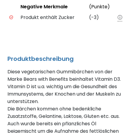
Status
Weiter
Negative Merkmale
(Punkte)
Negative Merkmale des Produkts mit Punkteabzug
Produkt enthält Zucker
(-3)
ⓘ
Produktbeschreibung
Diese vegetarischen Gummibärchen von der
Marke Bears with Benefits beinhaltet Vitamin D3.
Vitamin D ist u.a. wichtig um die Gesundheit des
Immunsystems, der Knochen und der Muskeln zu
unterstützen.
Die Bärchen kommen ohne bedenkliche
Zusatzstoffe, Gelantine, Laktose, Gluten etc. aus.
Auch wurde bereits ein pflanzliches Öl
beigemischt um die Aufnahme des fettlöslichen