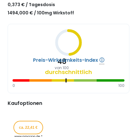
0,373 € / Tagesdosis
1494,000 € / 100mg Wirkstoff
Preis-Wirksamkeits-Index
ⓘ
48
von 100
durchschnittlich
0
100
Kaufoptionen
ca. 22,41 €
www.amazon.de *