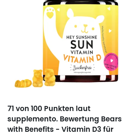
Selen (Se)
Vitamin B12
Silicium (Si)
Vitamin C
Zink (Zn)
Vitamin D
Vitamin E
Vitamin K
Vitamin Q (Q10)
71 von 100 Punkten laut
supplemento. Bewertung Bears
with Benefits - Vitamin D3 für