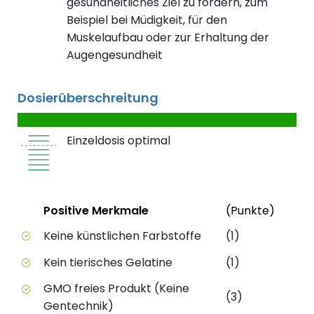
gesundheitliches Ziel zu fördern, zum
Beispiel bei Müdigkeit, für den
Muskelaufbau oder zur Erhaltung der
Augengesundheit
Dosierüberschreitung
Einzeldosis optimal
Status
Weite
Positive Merkmale
(Punkte)
Positive Merkmale des Produkts mit Punktebewert
Keine künstlichen Farbstoffe
(1)
Kein tierisches Gelatine
(1)
GMO freies Produkt (Keine
(3)
Gentechnik)