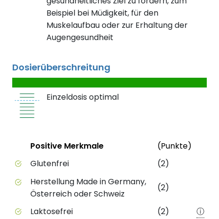
gesundheitliches Ziel zu fördern, zum
Beispiel bei Müdigkeit, für den
Muskelaufbau oder zur Erhaltung der
Augengesundheit
Dosierüberschreitung
Einzeldosis optimal
Status
Weite
Positive Merkmale
(Punkte)
Positive Merkmale des Produkts mit Punktebewert
Glutenfrei
(2)
Herstellung Made in Germany,
(2)
Österreich oder Schweiz
Laktosefrei
(2)
ⓘ