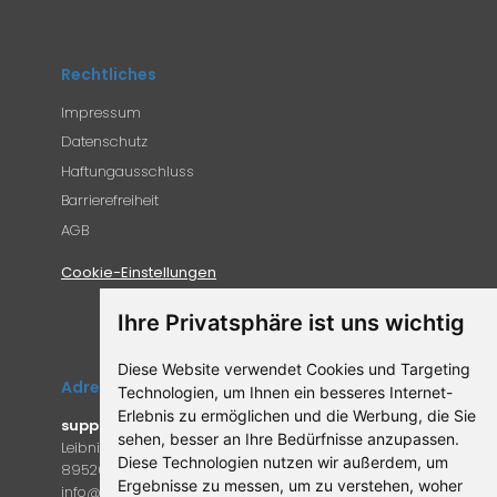
Rechtliches
Impressum
Datenschutz
Haftungausschluss
Barrierefreiheit
AGB
Cookie-Einstellungen
Ihre Privatsphäre ist uns wichtig
Diese Website verwendet Cookies und Targeting
Adresse
Technologien, um Ihnen ein besseres Internet-
Erlebnis zu ermöglichen und die Werbung, die Sie
supplemento.de
sehen, besser an Ihre Bedürfnisse anzupassen.
Leibniz-Campus 9
Diese Technologien nutzen wir außerdem, um
89520 Heidenheim an der Brenz
Ergebnisse zu messen, um zu verstehen, woher
in
fo@supple
mento.de