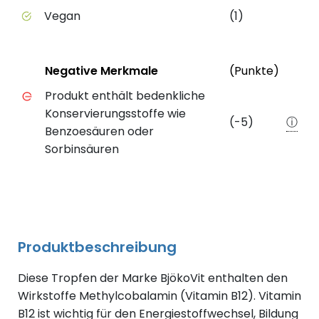
Vegan
(1)
Status
Weite
Negative Merkmale
(Punkte)
Negative Merkmale des Produkts mit Punkteabzug
Produkt enthält bedenkliche
Konservierungsstoffe wie
(-5)
ⓘ
Benzoesäuren oder
Sorbinsäuren
Produktbeschreibung
Diese Tropfen der Marke BjökoVit enthalten den
Wirkstoffe Methylcobalamin (Vitamin B12). Vitamin
B12 ist wichtig für den Energiestoffwechsel, Bildung