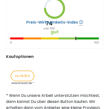
Preis-Wirksamkeits-Index
ⓘ
74
von 100
gut
0
100
Kaufoptionen
ca. 15,35 €
www.amazon.de *
* Wenn Du unsere Arbeit unterstützen möchtest,
dann kannst Du über diesen Button kaufen. Wir
erhalten dann vom Anbieter eine kleine Provision.