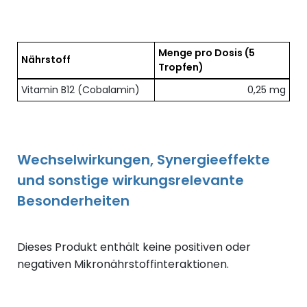
Menge pro Dosis
(5
Nährstoff
Tropfen)
Übersicht der enthaltenen Nährstoffe pro Dosis
Vitamin B12 (Cobalamin)
0,25 mg
Wechselwirkungen, Synergieeffekte
und sonstige wirkungsrelevante
Besonderheiten
Dieses Produkt enthält keine positiven oder
negativen Mikronährstoffinteraktionen.