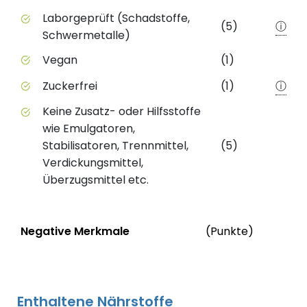
Laborgeprüft (Schadstoffe,
(5)
ⓘ
Schwermetalle)
Vegan
(1)
Zuckerfrei
(1)
ⓘ
Keine Zusatz- oder Hilfsstoffe
wie Emulgatoren,
Stabilisatoren, Trennmittel,
(5)
Verdickungsmittel,
Überzugsmittel etc.
Status
We
Negative Merkmale
(Punkte)
Negative Merkmale des Produkts mit Punkteabzug
Enthaltene Nährstoffe