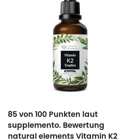
Selen (Se)
Vitamin B12
Silicium (Si)
Vitamin C
Zink (Zn)
Vitamin D
Vitamin E
Vitamin K
Vitamin Q (Q10)
85 von 100 Punkten laut
supplemento. Bewertung
natural elements Vitamin K2