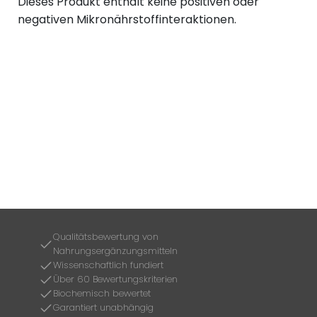
Dieses Produkt enthält keine positiven oder
negativen Mikronährstoffinteraktionen.
Qualitätsbewertung von
Nahrungsergänzungsmitteln
Wissenschaftlich fundiert
Über 60 Bewertungskriterien
Biochemisch bewertet
Garantiert unabhängig