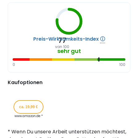
Preis-Wirksamkeits-Index
ⓘ
77
von 100
sehr gut
0
100
Kaufoptionen
ca. 19,99 €
www.amazon.de *
* Wenn Du unsere Arbeit unterstützen möchtest,