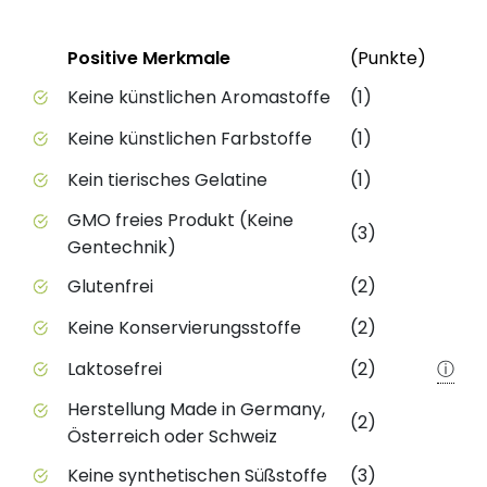
Status
Weite
Positive Merkmale
(Punkte)
Positive Merkmale des Produkts mit Punktebewert
Keine künstlichen Aromastoffe
(1)
Keine künstlichen Farbstoffe
(1)
Kein tierisches Gelatine
(1)
GMO freies Produkt (Keine
(3)
Gentechnik)
Glutenfrei
(2)
Keine Konservierungsstoffe
(2)
Laktosefrei
(2)
ⓘ
Herstellung Made in Germany,
(2)
Österreich oder Schweiz
Keine synthetischen Süßstoffe
(3)