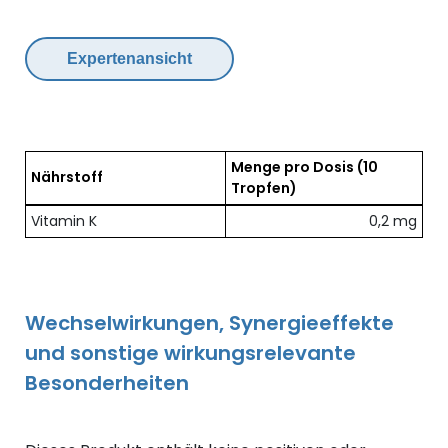
Expertenansicht
Menge pro Dosis
(10
Nährstoff
Tropfen)
Übersicht der enthaltenen Nährstoffe pro Dosis
Vitamin K
0,2 mg
Wechselwirkungen, Synergieeffekte
und sonstige wirkungsrelevante
Besonderheiten