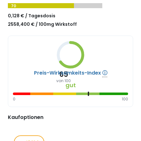
70
0,128 € / Tagesdosis
2558,400 € / 100mg Wirkstoff
Preis-Wirksamkeits-Index
ⓘ
65
von 100
gut
0
100
Kaufoptionen