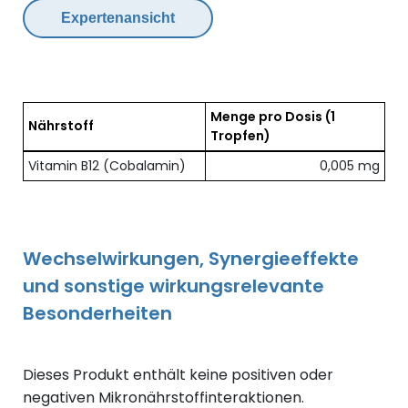
Expertenansicht
Menge pro Dosis
(1
Nährstoff
Tropfen)
Übersicht der enthaltenen Nährstoffe pro Dosis
Vitamin B12 (Cobalamin)
0,005 mg
Wechselwirkungen, Synergieeffekte
und sonstige wirkungsrelevante
Besonderheiten
Dieses Produkt enthält keine positiven oder
negativen Mikronährstoffinteraktionen.