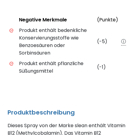
Positive Merkmale des Produkts mit Punktebewert
Status
Weite
Negative Merkmale
(Punkte)
Negative Merkmale des Produkts mit Punkteabzug
Produkt enthält bedenkliche
Konservierungsstoffe wie
(-5)
ⓘ
Benzoesäuren oder
Sorbinsäuren
Produkt enthält pflanzliche
(-1)
Süßungsmittel
Produktbeschreibung
Dieses Spray von der Marke slean enthält Vitamin
B12 (Methylcobalamin). Das Vitamin B12