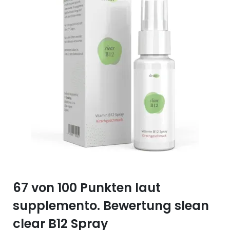
Selen (Se)
Vitamin B12
Silicium (Si)
Vitamin C
Zink (Zn)
Vitamin D
Vitamin E
Vitamin K
Vitamin Q (Q10)
67 von 100 Punkten laut
supplemento. Bewertung slean
clear B12 Spray