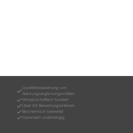
Qualitätsbewertung von
Nahrungsergänzungsmitteln
Wissenschaftlich fundiert
Über 60 Bewertungskriterien
Biochemisch bewertet
Garantiert unabhängig