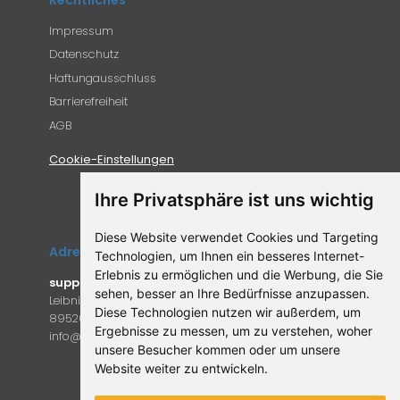
Impressum
Datenschutz
Haftungausschluss
Barrierefreiheit
AGB
Cookie-Einstellungen
Ihre Privatsphäre ist uns wichtig
Diese Website verwendet Cookies und Targeting
Adresse
Technologien, um Ihnen ein besseres Internet-
Erlebnis zu ermöglichen und die Werbung, die Sie
supplemento.de
sehen, besser an Ihre Bedürfnisse anzupassen.
Leibniz-Campus 9
Diese Technologien nutzen wir außerdem, um
89520 Heidenheim an der Brenz
Ergebnisse zu messen, um zu verstehen, woher
in
fo@supple
mento.de
unsere Besucher kommen oder um unsere
Website weiter zu entwickeln.