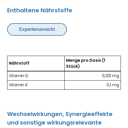
Enthaltene Nährstoffe
Expertenansicht
Menge pro Dosis
(1
Nährstoff
Stück)
Übersicht der enthaltenen Nährstoffe pro Dosis
Vitamin D
0,125 mg
Vitamin K
0,1 mg
Wechselwirkungen, Synergieeffekte
und sonstige wirkungsrelevante