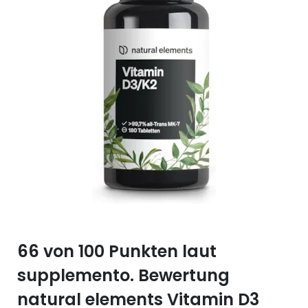
Selen (Se)
Vitamin B12
Silicium (Si)
Vitamin C
Zink (Zn)
Vitamin D
Vitamin E
Vitamin K
Vitamin Q (Q10)
66 von 100 Punkten laut
supplemento. Bewertung
natural elements Vitamin D3