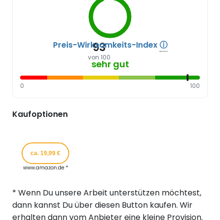
Preis-Wirksamkeits-Index
ⓘ
93
von 100
sehr gut
0
100
Kaufoptionen
ca. 19,99 €
www.amazon.de *
* Wenn Du unsere Arbeit unterstützen möchtest,
dann kannst Du über diesen Button kaufen. Wir
erhalten dann vom Anbieter eine kleine Provision.