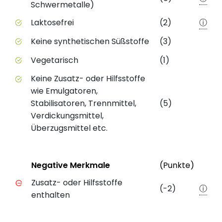
Schwermetalle)
Laktosefrei
(2)
ⓘ
Keine synthetischen Süßstoffe
(3)
Vegetarisch
(1)
Keine Zusatz- oder Hilfsstoffe
wie Emulgatoren,
Stabilisatoren, Trennmittel,
(5)
Verdickungsmittel,
Überzugsmittel etc.
Status
Weite
Negative Merkmale
(Punkte)
Negative Merkmale des Produkts mit Punkteabzug
Zusatz- oder Hilfsstoffe
(-2)
ⓘ
enthalten