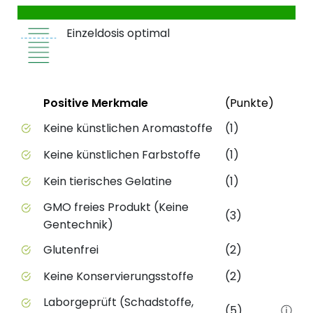
Einzeldosis optimal
Status
Weite
Positive Merkmale
(Punkte)
Positive Merkmale des Produkts mit Punktebewert
Keine künstlichen Aromastoffe
(1)
Keine künstlichen Farbstoffe
(1)
Kein tierisches Gelatine
(1)
GMO freies Produkt (Keine
(3)
Gentechnik)
Glutenfrei
(2)
Keine Konservierungsstoffe
(2)
Laborgeprüft (Schadstoffe,
(5)
ⓘ