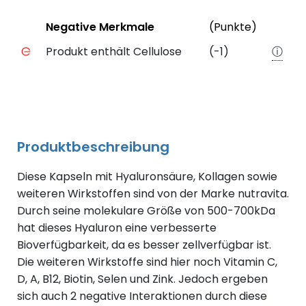
Status
Weiter
Negative Merkmale
(Punkte)
Negative Merkmale des Produkts mit Punkteabzug
Produkt enthält Cellulose
(-1)
ⓘ
Produktbeschreibung
Diese Kapseln mit Hyaluronsäure, Kollagen sowie
weiteren Wirkstoffen sind von der Marke nutravita.
Durch seine molekulare Größe von 500-700kDa
hat dieses Hyaluron eine verbesserte
Bioverfügbarkeit, da es besser zellverfügbar ist.
Die weiteren Wirkstoffe sind hier noch Vitamin C,
D, A, B12, Biotin, Selen und Zink. Jedoch ergeben
sich auch 2 negative Interaktionen durch diese