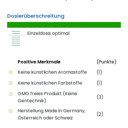
Dosierüberschreitung
Einzeldosis optimal
Status
Weit
Positive Merkmale
(Punkte)
Positive Merkmale des Produkts mit Punktebewert
Keine künstlichen Aromastoffe
(1)
Keine künstlichen Farbstoffe
(1)
GMO freies Produkt (Keine
(3)
Gentechnik)
Herstellung Made in Germany,
(2)
Österreich oder Schweiz