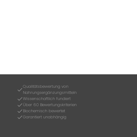
Qualitätsbewertung von
Nahrungsergänzungsmitteln
Wissenschaftlich fundiert
Über 60 Bewertungskriterien
Biochemisch bewertet
Garantiert unabhängig