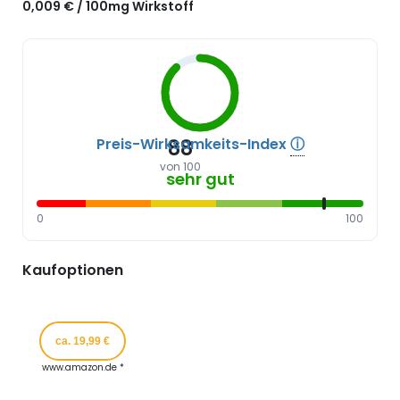
0,009 € / 100mg Wirkstoff
Preis-Wirksamkeits-Index
ⓘ
88
von 100
sehr gut
0
100
Kaufoptionen
ca. 19,99 €
www.amazon.de *