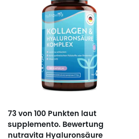
Selen (Se)
Vitamin B12
Silicium (Si)
Vitamin C
Zink (Zn)
Vitamin D
Vitamin E
Vitamin K
Vitamin Q (Q10)
73 von 100 Punkten laut
supplemento. Bewertung
nutravita Hyaluronsäure