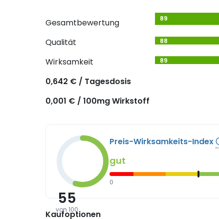
89
Gesamtbewertung
Qualität
88
Wirksamkeit
89
0,642 € / Tagesdosis
0,001 € / 100mg Wirkstoff
Preis-Wirksamkeits-Index
gut
0
55
von 100
Kaufoptionen