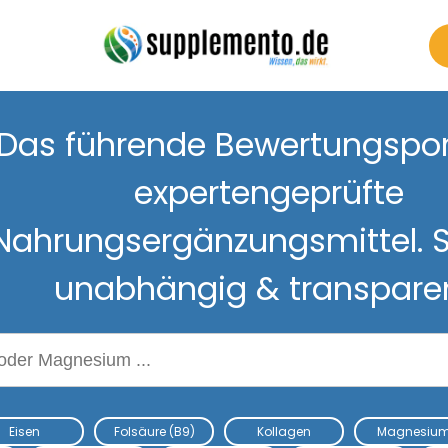
Das führende Bewertungsport
expertengeprüfte
Nahrungsergänzungsmittel. S
unabhängig & transpare
Nahrungsergänzungsmitteln
Eisen
Folsäure (B9)
Kollagen
Magnesiu