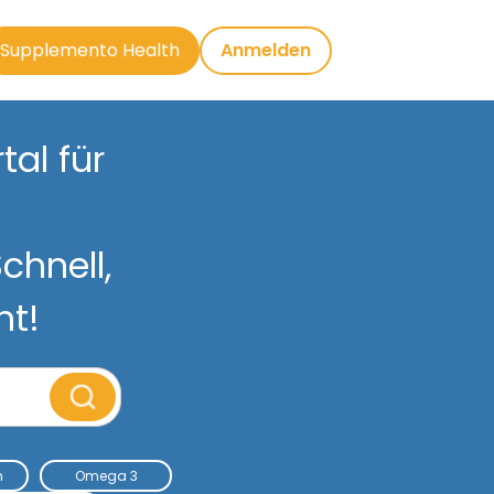
Supplemento Health
Anmelden
al für
chnell,
nt!
m
Omega 3