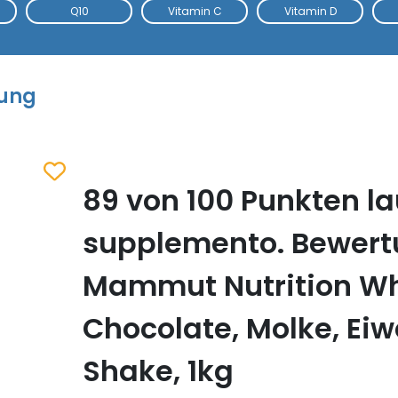
Q10
Vitamin C
Vitamin D
tung
89 von 100 Punkten la
Zum Merkzettel hinzufügen
supplemento. Bewer
Mammut Nutrition Wh
Chocolate, Molke, Eiw
Shake, 1kg