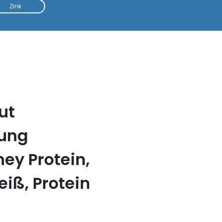
Zink
ut
tung
ey Protein,
eiß, Protein