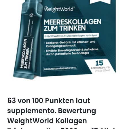
Selen (Se)
Vitamin B12
Silicium (Si)
Vitamin C
Zink (Zn)
Vitamin D
Vitamin E
Vitamin K
Vitamin Q (Q10)
63 von 100 Punkten laut
supplemento. Bewertung
WeightWorld Kollagen