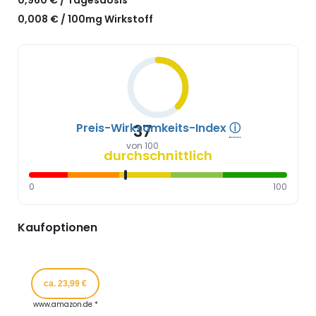
0,008 € / 100mg Wirkstoff
Preis-Wirksamkeits-Index
ⓘ
37
von 100
durchschnittlich
0
100
Kaufoptionen
ca. 23,99 €
www.amazon.de *