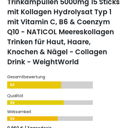
Trinkampullen 5000mg 15 Sticks
mit Kollagen Hydrolysat Typ 1
mit Vitamin C, B6 & Coenzym
Q10 - NATICOL Meereskollagen
Trinken für Haut, Haare,
Knochen & Nägel - Collagen
Drink - WeightWorld
Gesamtbewertung
63
Qualität
66
Wirksamkeit
59
0,960 € / Tagesdosis