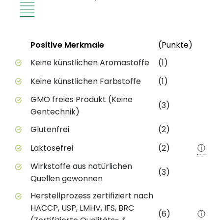
Status
Weite
Positive Merkmale
(Punkte)
Positive Merkmale des Produkts mit Punktebewert
Keine künstlichen Aromastoffe
(1)
Keine künstlichen Farbstoffe
(1)
GMO freies Produkt (Keine
(3)
Gentechnik)
Glutenfrei
(2)
Laktosefrei
(2)
ⓘ
Wirkstoffe aus natürlichen
(3)
Quellen gewonnen
Herstellprozess zertifiziert nach
HACCP, USP, LMHV, IFS, BRC
(6)
ⓘ