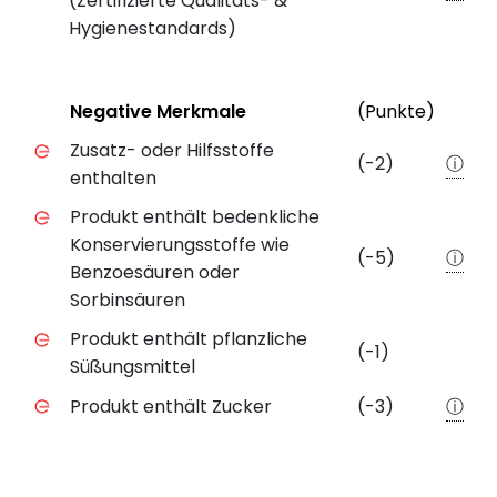
(Zertifizierte Qualitäts- &
Hygienestandards)
Status
Weite
Negative Merkmale
(Punkte)
Negative Merkmale des Produkts mit Punkteabzug
Zusatz- oder Hilfsstoffe
(-2)
ⓘ
enthalten
Produkt enthält bedenkliche
Konservierungsstoffe wie
(-5)
ⓘ
Benzoesäuren oder
Sorbinsäuren
Produkt enthält pflanzliche
(-1)
Süßungsmittel
Produkt enthält Zucker
(-3)
ⓘ