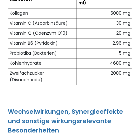
ml)
Übersicht der enthaltenen Nährstoffe pro Dosis
Kollagen
5000 mg
Vitamin C (Ascorbinsäure)
30 mg
Vitamin Q (Coenzym Q10)
20 mg
Vitamin B6 (Pyridoxin)
2,96 mg
Probiotika (Bakterien)
5 mg
Kohlenhydrate
4600 mg
Zweifachzucker
2000 mg
(Disaccharide)
Wechselwirkungen, Synergieeffekte
und sonstige wirkungsrelevante
Besonderheiten