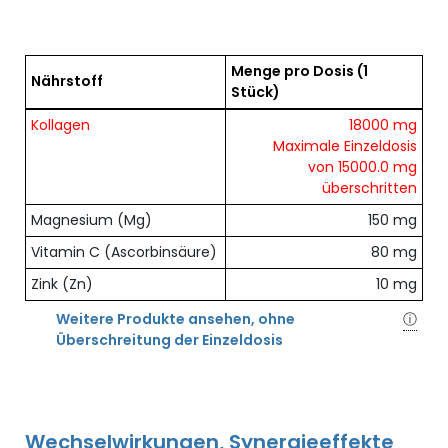
Menge pro Dosis
(1
Nährstoff
Stück)
Übersicht der enthaltenen Nährstoffe pro Dosis
Kollagen
18000 mg
Maximale Einzeldosis
von 15000.0 mg
überschritten
Magnesium (Mg)
150 mg
Vitamin C (Ascorbinsäure)
80 mg
Zink (Zn)
10 mg
Weitere Produkte ansehen, ohne
ⓘ
Überschreitung der Einzeldosis
Wechselwirkungen, Synergieeffekte