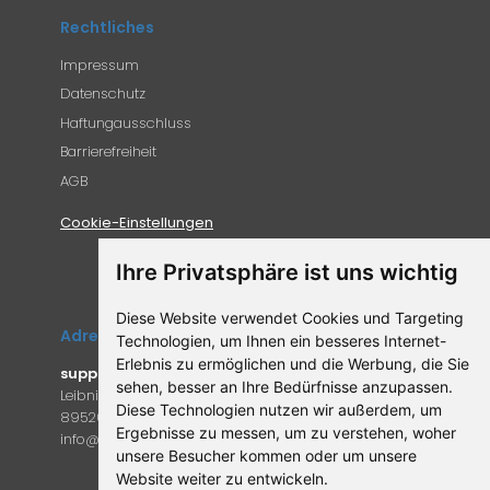
Rechtliches
Impressum
Datenschutz
Haftungausschluss
Barrierefreiheit
AGB
Cookie-Einstellungen
Ihre Privatsphäre ist uns wichtig
Diese Website verwendet Cookies und Targeting
Adresse
Technologien, um Ihnen ein besseres Internet-
Erlebnis zu ermöglichen und die Werbung, die Sie
supplemento.de
sehen, besser an Ihre Bedürfnisse anzupassen.
Leibniz-Campus 9
Diese Technologien nutzen wir außerdem, um
89520 Heidenheim an der Brenz
Ergebnisse zu messen, um zu verstehen, woher
in
fo@supple
mento.de
unsere Besucher kommen oder um unsere
Website weiter zu entwickeln.