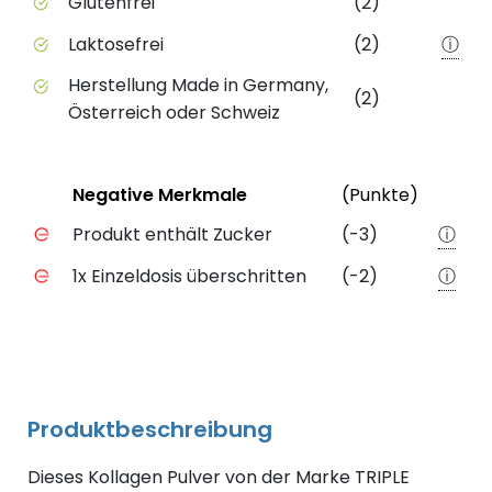
Glutenfrei
(2)
Laktosefrei
(2)
ⓘ
Herstellung Made in Germany,
(2)
Österreich oder Schweiz
Status
Weiter
Negative Merkmale
(Punkte)
Negative Merkmale des Produkts mit Punkteabzug
Produkt enthält Zucker
(-3)
ⓘ
1x Einzeldosis überschritten
(-2)
ⓘ
Produktbeschreibung
Dieses Kollagen Pulver von der Marke TRIPLE