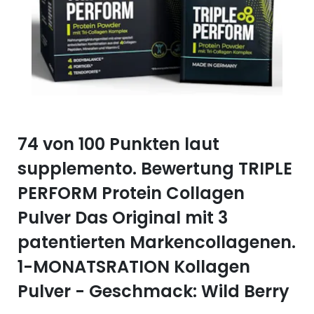
Selen (Se)
Vitamin B12
Silicium (Si)
Vitamin C
Zink (Zn)
Vitamin D
Vitamin E
74 von 100 Punkten laut
Vitamin K
supplemento. Bewertung TRIPLE
Vitamin Q (Q10)
PERFORM Protein Collagen
Pulver Das Original mit 3
patentierten Markencollagenen.
1-MONATSRATION Kollagen
Pulver - Geschmack: Wild Berry