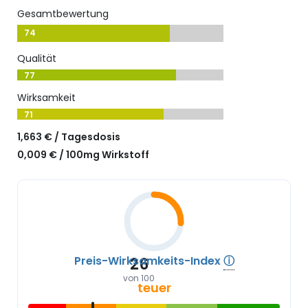
Gesamtbewertung
74
Qualität
77
Wirksamkeit
71
1,663 € / Tagesdosis
0,009 € / 100mg Wirkstoff
Preis-Wirksamkeits-Index
ⓘ
26
von 100
teuer