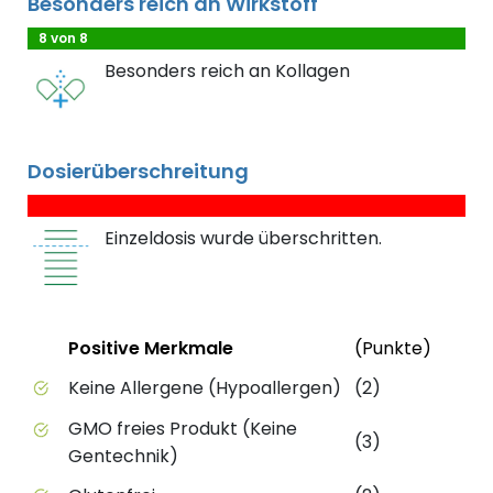
Besonders reich an Wirkstoff
8 von 8
Besonders reich an Kollagen
Dosierüberschreitung
Einzeldosis wurde überschritten.
Status
Weite
Positive Merkmale
(Punkte)
Positive Merkmale des Produkts mit Punktebewert
Keine Allergene (Hypoallergen)
(2)
GMO freies Produkt (Keine
(3)
Gentechnik)