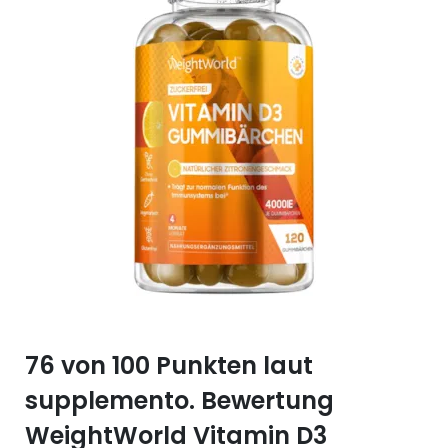
Selen (Se)
Vitamin B12
Silicium (Si)
Vitamin C
Zink (Zn)
Vitamin D
Vitamin E
Vitamin K
Vitamin Q (Q10)
76 von 100 Punkten laut
supplemento. Bewertung
WeightWorld Vitamin D3