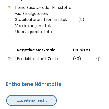
Keine Zusatz- oder Hilfsstoffe
wie Emulgatoren,
Stabilisatoren, Trennmittel,
(5)
Verdickungsmittel,
Überzugsmittel etc.
Status
Weiter
Negative Merkmale
(Punkte)
Negative Merkmale des Produkts mit Punkteabzug
Produkt enthält Zucker
(-3)
ⓘ
Enthaltene Nährstoffe
Expertenansicht