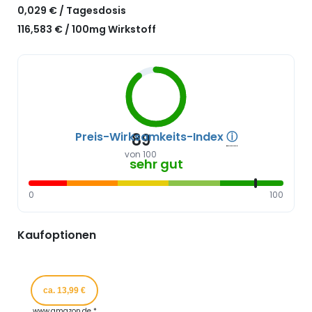
0,029 € / Tagesdosis
116,583 € / 100mg Wirkstoff
Preis-Wirksamkeits-Index
ⓘ
89
von 100
sehr gut
0
100
Kaufoptionen
ca. 13,99 €
www.amazon.de *