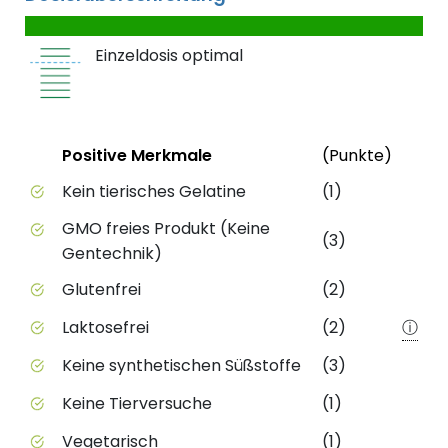
Einzeldosis optimal
Status
Weite
Positive Merkmale
(Punkte)
Positive Merkmale des Produkts mit Punktebewert
Kein tierisches Gelatine
(1)
GMO freies Produkt (Keine
(3)
Gentechnik)
Glutenfrei
(2)
Laktosefrei
(2)
ⓘ
Keine synthetischen Süßstoffe
(3)
Keine Tierversuche
(1)
Vegetarisch
(1)