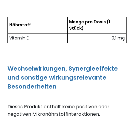
Menge pro Dosis
(1
Nährstoff
Stück)
Übersicht der enthaltenen Nährstoffe pro Dosis
Vitamin D
0,1 mg
Wechselwirkungen, Synergieeffekte
und sonstige wirkungsrelevante
Besonderheiten
Dieses Produkt enthält keine positiven oder
negativen Mikronährstoffinteraktionen.