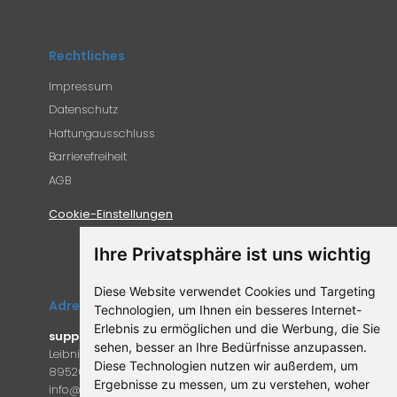
Rechtliches
Impressum
Datenschutz
Haftungausschluss
Barrierefreiheit
AGB
Cookie-Einstellungen
Ihre Privatsphäre ist uns wichtig
Diese Website verwendet Cookies und Targeting
Adresse
Technologien, um Ihnen ein besseres Internet-
Erlebnis zu ermöglichen und die Werbung, die Sie
supplemento.de
sehen, besser an Ihre Bedürfnisse anzupassen.
Leibniz-Campus 9
Diese Technologien nutzen wir außerdem, um
89520 Heidenheim an der Brenz
Ergebnisse zu messen, um zu verstehen, woher
in
fo@supple
mento.de