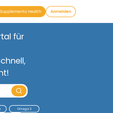
Supplemento Health
Anmelden
al für
chnell,
nt!
m
Omega 3