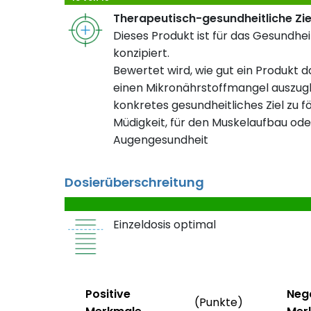
Therapeutisch-gesundheitliche Zi
Dieses Produkt ist für das Gesundheit
konzipiert.
Bewertet wird, wie gut ein Produkt da
einen Mikronährstoffmangel auszugl
konkretes gesundheitliches Ziel zu fö
Müdigkeit, für den Muskelaufbau ode
Augengesundheit
Dosierüberschreitung
Einzeldosis optimal
Status
Weitere In
Status
Positive
Neg
(Punkte)