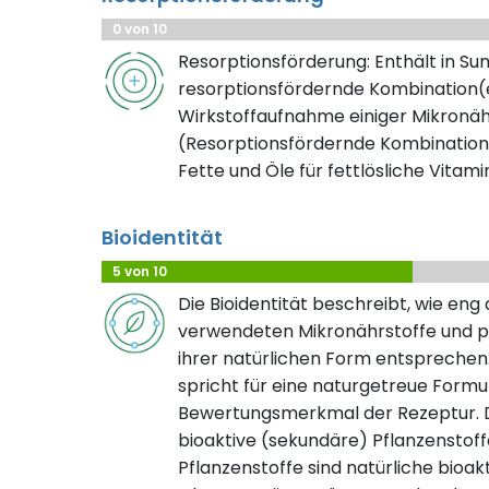
0 von 10
Resorptionsförderung: Enthält in S
resorptionsfördernde Kombination(e
Wirkstoffaufnahme einiger Mikronäh
(Resorptionsfördernde Kombination
Fette und Öle für fettlösliche Vitami
Bioidentität
5 von 10
Die Bioidentität beschreibt, wie eng
verwendeten Mikronährstoffe und pf
ihrer natürlichen Form entsprechen.
spricht für eine naturgetreue Formuli
Bewertungsmerkmal der Rezeptur. D
bioaktive (sekundäre) Pflanzenstof
Pflanzenstoffe sind natürliche bioak