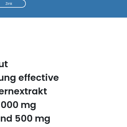
Zink
ut
ng effective
ernextrakt
 1000 mg
und 500 mg