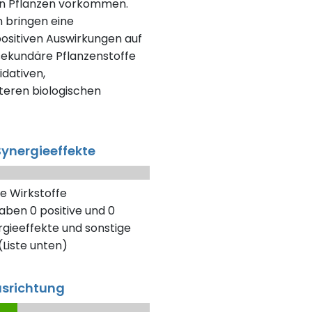
en Pflanzen vorkommen.
n bringen eine
positiven Auswirkungen auf
 sekundäre Pflanzenstoffe
dativen,
eren biologischen
ynergieeffekte
e Wirkstoffe
aben 0 positive und 0
gieeffekte und sonstige
Liste unten)
usrichtung