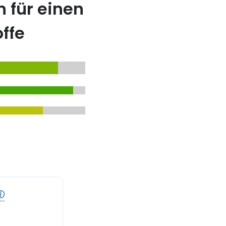
 für einen
ffe
ⓘ