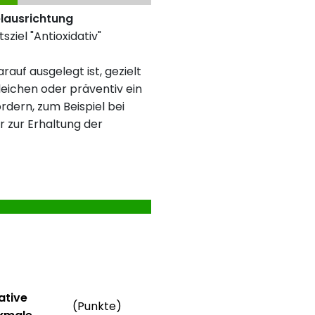
elausrichtung
sziel "Antioxidativ"
rauf ausgelegt ist, gezielt
eichen oder präventiv ein
rdern, zum Beispiel bei
r zur Erhaltung der
formationen
Weitere Informationen
ative
(Punkte)