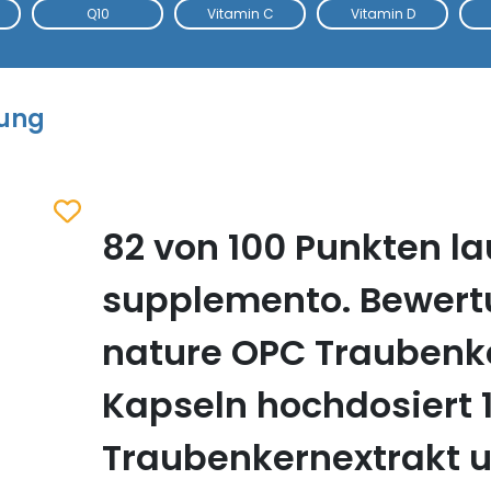
Q10
Vitamin C
Vitamin D
tung
82 von 100 Punkten la
Zum Merkzettel hinzufügen
supplemento. Bewertu
nature OPC Traubenk
Kapseln hochdosiert
Traubenkernextrakt 