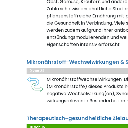
Obst, Gemüse, Kräutern und ander
Zahlreiche wissenschaftliche Studie
pflanzenstoffreiche Ernährung mit 
die Gesundheit in Verbindung. Viele
werden zudem aufgrund ihrer antioxi
entzündungsmodulierenden und weit
Eigenschaften intensiv erforscht.
Mikronährstoff-Wechselwirkungen & S
0 von 24
Mikronährstoffwechselwirkungen: Di
(Mikronährstoffe) dieses Produkts h
negative Wechselwirkung(en), Syner
wirkungsrelevante Besonderheiten. (
Therapeutisch-gesundheitliche Ziela
10 von 15