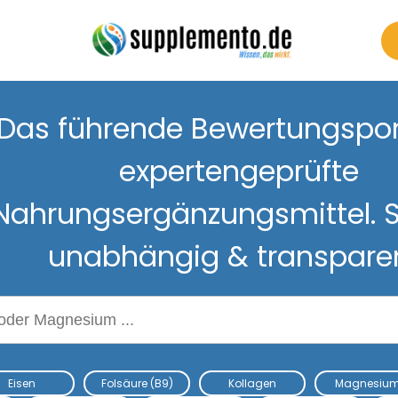
Das führende Bewertungsport
expertengeprüfte
Nahrungsergänzungsmittel. S
unabhängig & transpare
Nahrungsergänzungsmitteln
Eisen
Folsäure (B9)
Kollagen
Magnesiu