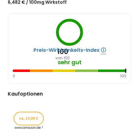
6,482 € / 100mg Wirkstoff
Preis-Wirksamkeits-Index
ⓘ
100
von 100
sehr gut
0
100
Kaufoptionen
ca. 14,99 €
www.amazon.de *