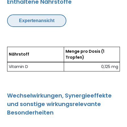
Enthaltene Nährstoffe
Expertenansicht
Menge pro Dosis
(1
Nährstoff
Tropfen)
Übersicht der enthaltenen Nährstoffe pro Dosis
Vitamin D
0,125 mg
Wechselwirkungen, Synergieeffekte
und sonstige wirkungsrelevante
Besonderheiten