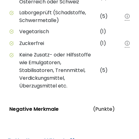
Österreich oder Schweiz
Laborgeprüft (Schadstoffe,
(5)
ⓘ
Schwermetalle)
Vegetarisch
(1)
Zuckerfrei
(1)
ⓘ
Keine Zusatz- oder Hilfsstoffe
wie Emulgatoren,
Stabilisatoren, Trennmittel,
(5)
Verdickungsmittel,
Überzugsmittel etc.
Status
We
Negative Merkmale
(Punkte)
Negative Merkmale des Produkts mit Punkteabzug