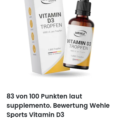
Selen (Se)
Vitamin B12
Silicium (Si)
Vitamin C
Zink (Zn)
Vitamin D
Vitamin E
Vitamin K
Vitamin Q (Q10)
83 von 100 Punkten laut
supplemento. Bewertung Wehle
Sports Vitamin D3