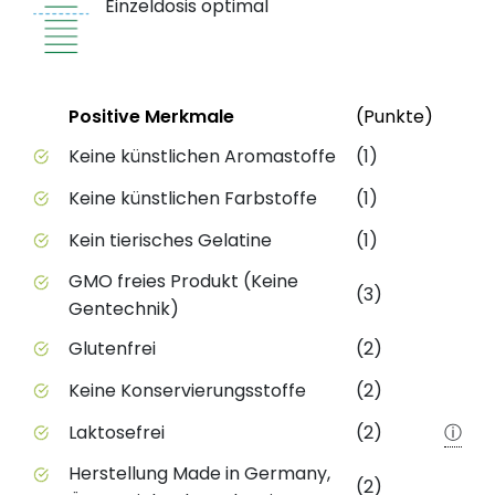
Einzeldosis optimal
Status
Weite
Positive Merkmale
(Punkte)
Positive Merkmale des Produkts mit Punktebewert
Keine künstlichen Aromastoffe
(1)
Keine künstlichen Farbstoffe
(1)
Kein tierisches Gelatine
(1)
GMO freies Produkt (Keine
(3)
Gentechnik)
Glutenfrei
(2)
Keine Konservierungsstoffe
(2)
Laktosefrei
(2)
ⓘ
Herstellung Made in Germany,
(2)