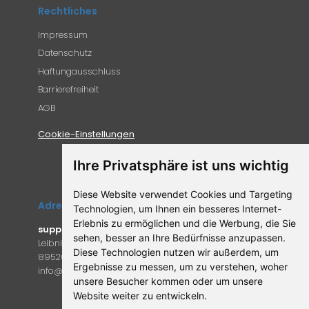
Rechtliches
Impressum
Datenschutz
Haftungausschluss
Barrierefreiheit
AGB
Cookie-Einstellungen
Ihre Privatsphäre ist uns wichtig
Diese Website verwendet Cookies und Targeting
Adresse
Technologien, um Ihnen ein besseres Internet-
Erlebnis zu ermöglichen und die Werbung, die Sie
supplemento.de
sehen, besser an Ihre Bedürfnisse anzupassen.
Leibniz-Campus 9
Diese Technologien nutzen wir außerdem, um
89520 Heidenheim an der Brenz
Ergebnisse zu messen, um zu verstehen, woher
in
fo@supple
mento.de
unsere Besucher kommen oder um unsere
Website weiter zu entwickeln.