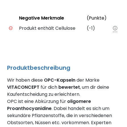
Status
Weiter
Negative Merkmale
(Punkte)
Negative Merkmale des Produkts mit Punkteabzug
Produkt enthält Cellulose
(-1)
ⓘ
Produktbeschreibung
Wir haben diese
OPC-Kapseln
der Marke
VITACONCEPT
für dich
bewertet
, um dir deine
Kaufentscheidung zu erleichtern.
OPC ist eine Abkürzung für
oligomere
Proanthocyanidine
. Dabei handelt es sich um
sekundäre Pflanzenstoffe, die in verschiedenen
Obstsorten, Nüssen etc. vorkommen. Experten