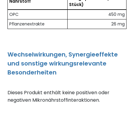
Nährstoff
Stück)
Übersicht der enthaltenen Nährstoffe pro Dosis
OPC
450 mg
Pflanzenextrakte
26 mg
Wechselwirkungen, Synergieeffekte
und sonstige wirkungsrelevante
Besonderheiten
Dieses Produkt enthält keine positiven oder
negativen Mikronährstoffinteraktionen.