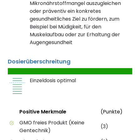
Mikronährstoffmangel auszugleichen
oder präventiv ein konkretes
gesundheitliches Ziel zu fördern, zum
Beispiel bei Müdigkeit, für den
Muskelaufbau oder zur Erhaltung der
Augengesundheit
Dosierüberschreitung
Einzeldosis optimal
Status
Weite
Positive Merkmale
(Punkte)
Positive Merkmale des Produkts mit Punktebewert
GMO freies Produkt (Keine
(3)
Gentechnik)