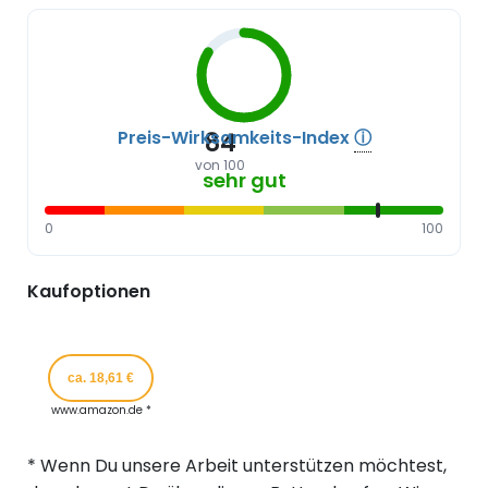
Preis-Wirksamkeits-Index
ⓘ
84
von 100
sehr gut
0
100
Kaufoptionen
ca. 18,61 €
www.amazon.de *
* Wenn Du unsere Arbeit unterstützen möchtest,