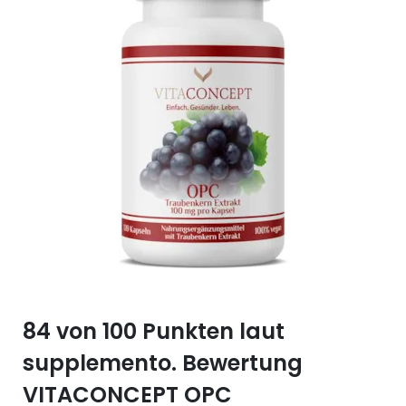
Selen (Se)
Vitamin B12
Silicium (Si)
Vitamin C
Zink (Zn)
Vitamin D
Vitamin E
Vitamin K
Vitamin Q (Q10)
84 von 100 Punkten laut
supplemento. Bewertung
VITACONCEPT OPC