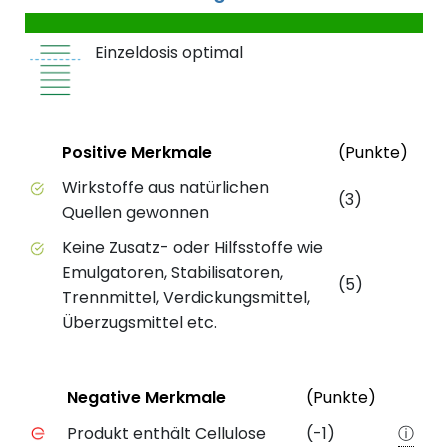
Einzeldosis optimal
Status
Weit
Positive Merkmale
(Punkte)
Positive Merkmale des Produkts mit Punktebewert
Wirkstoffe aus natürlichen
(3)
Quellen gewonnen
Keine Zusatz- oder Hilfsstoffe wie
Emulgatoren, Stabilisatoren,
(5)
Trennmittel, Verdickungsmittel,
Überzugsmittel etc.
Status
Weiter
Negative Merkmale
(Punkte)
Negative Merkmale des Produkts mit Punkteabzug
Produkt enthält Cellulose
(-1)
ⓘ