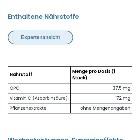
Enthaltene Nährstoffe
Expertenansicht
Menge pro Dosis
(1
Nährstoff
Stück)
Übersicht der enthaltenen Nährstoffe pro Dosis
OPC
37,5 mg
Vitamin C (Ascorbinsäure)
72 mg
Pflanzenextrakte
ohne Mengenangaben