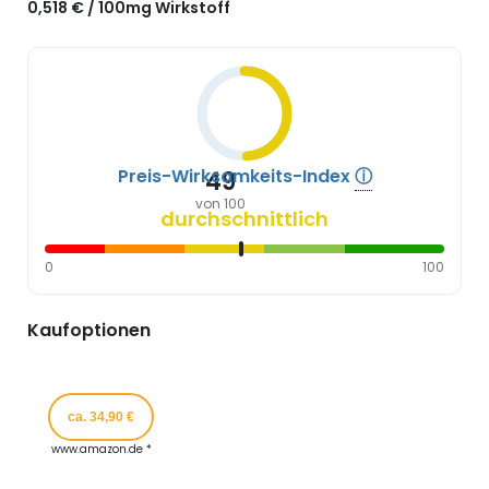
0,518 € / 100mg Wirkstoff
Preis-Wirksamkeits-Index
ⓘ
49
von 100
durchschnittlich
0
100
Kaufoptionen
ca. 34,90 €
www.amazon.de *