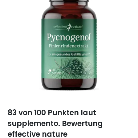
Selen (Se)
Vitamin B12
Silicium (Si)
Vitamin C
Zink (Zn)
Vitamin D
Vitamin E
Vitamin K
Vitamin Q (Q10)
83 von 100 Punkten laut
supplemento. Bewertung
effective nature