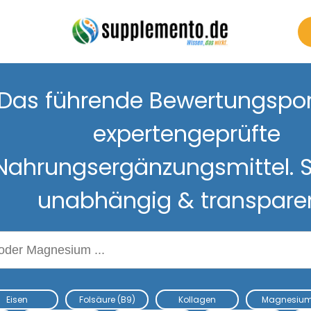
Das führende Bewertungsport
expertengeprüfte
Nahrungsergänzungsmittel. S
unabhängig & transpare
Nahrungsergänzungsmitteln
Eisen
Folsäure (B9)
Kollagen
Magnesiu