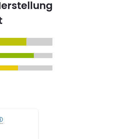
erstellung
t
ⓘ