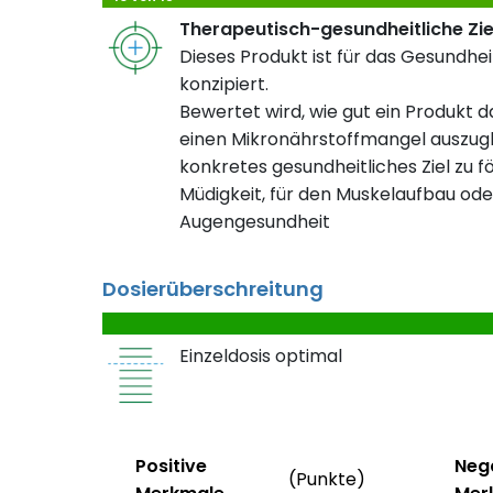
Therapeutisch-gesundheitliche Zi
Dieses Produkt ist für das Gesundheit
konzipiert.
Bewertet wird, wie gut ein Produkt da
einen Mikronährstoffmangel auszugl
konkretes gesundheitliches Ziel zu fö
Müdigkeit, für den Muskelaufbau ode
Augengesundheit
Dosierüberschreitung
Einzeldosis optimal
Status
Weitere Info
Status
Positive
Neg
(Punkte)