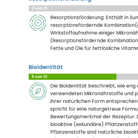
0 von 10
Resorptionsförderung: Enthält in S
resorptionsfördernde Kombination(e
Wirkstoffaufnahme einiger Mikronäh
(Resorptionsfördernde Kombination
Fette und Öle für fettlösliche Vitami
Bioidentität
5 von 10
Die Bioidentität beschreibt, wie eng
verwendeten Mikronährstoffe und pf
ihrer natürlichen Form entsprechen.
spricht für eine naturgetreue Formuli
Bewertungsmerkmal der Rezeptur. D
bioaktive (sekundäre) Pflanzenstof
Pflanzenstoffe sind natürliche bioak