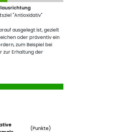
elausrichtung
sziel "Antioxidativ"
rauf ausgelegt ist, gezielt
eichen oder präventiv ein
rdern, zum Beispiel bei
r zur Erhaltung der
rmationen
Weitere Informationen
ative
(Punkte)