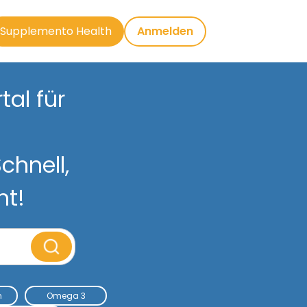
Supplemento Health
Anmelden
al für
chnell,
nt!
m
Omega 3