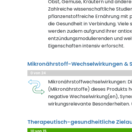
Obst, Gemüse, Kräutern und ander
Zahlreiche wissenschaftliche Studie
pflanzenstoffreiche Ernährung mit 
die Gesundheit in Verbindung. Viele
werden zudem aufgrund ihrer antioxi
entzündungsmodulierenden und weit
Eigenschaften intensiv erforscht.
Mikronährstoff-Wechselwirkungen & S
0 von 24
Mikronährstoffwechselwirkungen: Di
(Mikronährstoffe) dieses Produkts h
negative Wechselwirkung(en), Syner
wirkungsrelevante Besonderheiten. (
Therapeutisch-gesundheitliche Ziela
10 von 15