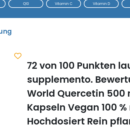
Q10
Vitamin C
Vitamin D
tung
72 von 100 Punkten la
Zum Merkzettel hinzufügen
supplemento. Bewert
World Quercetin 500 
Kapseln Vegan 100 % 
Hochdosiert Rein pfla