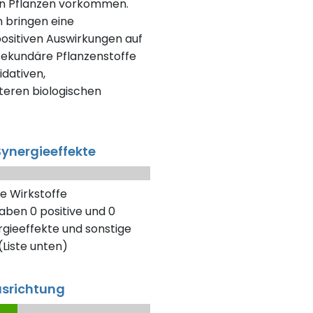
en Pflanzen vorkommen.
n bringen eine
positiven Auswirkungen auf
 sekundäre Pflanzenstoffe
dativen,
eren biologischen
ynergieeffekte
e Wirkstoffe
aben 0 positive und 0
gieeffekte und sonstige
Liste unten)
usrichtung