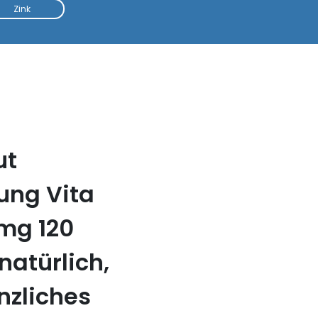
Zink
ut
ung Vita
mg 120
natürlich,
nzliches