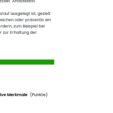
sziel "Antioxidativ"
rauf ausgelegt ist, gezielt
eichen oder präventiv ein
rdern, zum Beispiel bei
r zur Erhaltung der
formationen
Weitere Informationen
ive Merkmale
(Punkte)
ebewertung
ve Merkmale des Produkts mit Punkteabzug