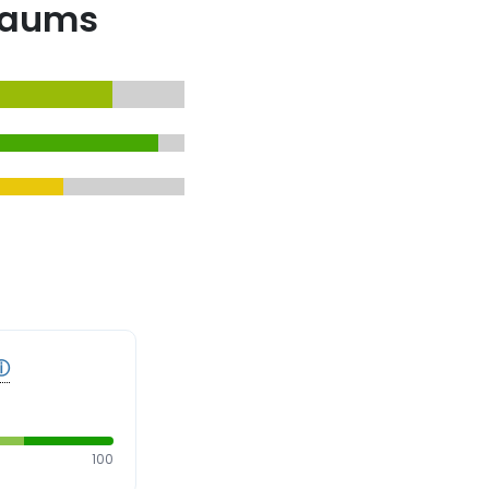
baums
ⓘ
100