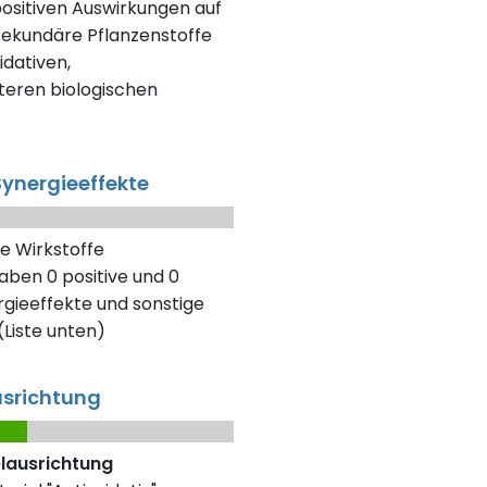
positiven Auswirkungen auf
 sekundäre Pflanzenstoffe
dativen,
eren biologischen
ynergieeffekte
e Wirkstoffe
aben 0 positive und 0
gieeffekte und sonstige
Liste unten)
usrichtung
elausrichtung