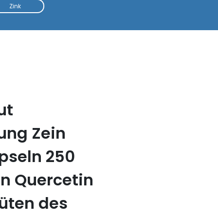
Zink
ut
ung Zein
pseln 250
n Quercetin
üten des