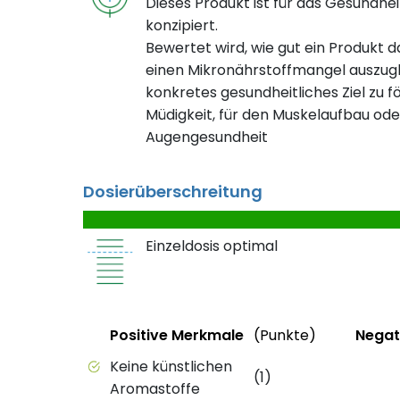
Dieses Produkt ist für das Gesundheit
konzipiert.
Bewertet wird, wie gut ein Produkt da
einen Mikronährstoffmangel auszugl
konkretes gesundheitliches Ziel zu fö
Müdigkeit, für den Muskelaufbau ode
Augengesundheit
Dosierüberschreitung
Einzeldosis optimal
Status
Weitere In
Status
Positive Merkmale
(Punkte)
Negat
Positive Merkmale des Produkts mit Punkt
Negati
Keine künstlichen
(1)
Aromastoffe