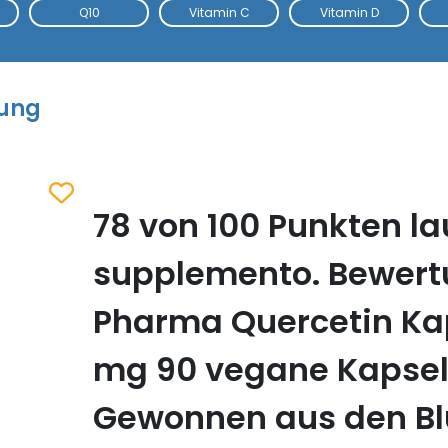
Q10
Vitamin C
Vitamin D
tung
78 von 100 Punkten la
Zum Merkzettel hinzufügen
supplemento. Bewert
Pharma Quercetin Ka
mg 90 vegane Kapsel
Gewonnen aus den Bl