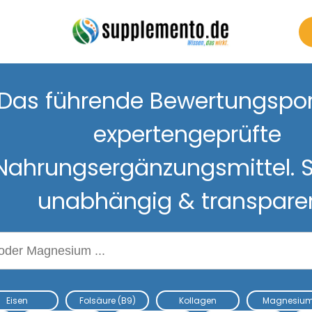
Das führende Bewertungsport
expertengeprüfte
Nahrungsergänzungsmittel. S
unabhängig & transpare
Nahrungsergänzungsmitteln
Eisen
Folsäure (B9)
Kollagen
Magnesiu