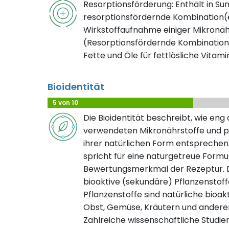
Resorptionsförderung: Enthält in S
resorptionsfördernde Kombination(e
Wirkstoffaufnahme einiger Mikronäh
(Resorptionsfördernde Kombination
Fette und Öle für fettlösliche Vitami
Bioidentität
5 von 10
Die Bioidentität beschreibt, wie eng
verwendeten Mikronährstoffe und pf
ihrer natürlichen Form entsprechen.
spricht für eine naturgetreue Formuli
Bewertungsmerkmal der Rezeptur. D
bioaktive (sekundäre) Pflanzenstof
Pflanzenstoffe sind natürliche bioak
Obst, Gemüse, Kräutern und ander
Zahlreiche wissenschaftliche Studie