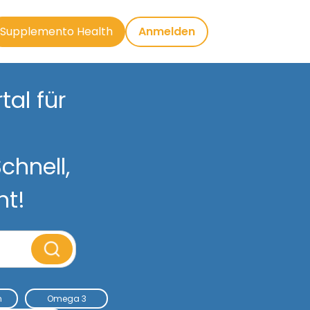
Supplemento Health
Anmelden
al für
chnell,
nt!
m
Omega 3