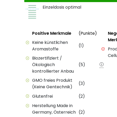
Einzeldosis optimal
Status
Weitere 
Status
Positive Merkmale
(Punkte)
Neg
Mer
Positive Merkmale des Produkts mit Punkt
Keine künstlichen
(1)
Negativ
Aromastoffe
Prod
Cell
Biozertifiziert /
ⓘ
Ökologisch
(5)
kontrollierter Anbau
GMO freies Produkt
(3)
(Keine Gentechnik)
Glutenfrei
(2)
Herstellung Made in
Germany, Österreich
(2)