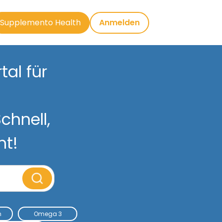
Supplemento Health
Anmelden
al für
chnell,
nt!
m
Omega 3