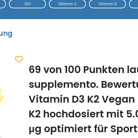
Q10
Vitamin C
Vitamin D
tung
69 von 100 Punkten la
Zum Merkzettel hinzufügen
supplemento. Bewert
Vitamin D3 K2 Vegan 
K2 hochdosiert mit 5.
μg optimiert für Sport