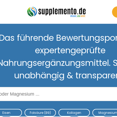
Das führende Bewertungsport
expertengeprüfte
Nahrungsergänzungsmittel. S
unabhängig & transpare
Nahrungsergänzungsmitteln
Eisen
Folsäure (B9)
Kollagen
Magnesiu