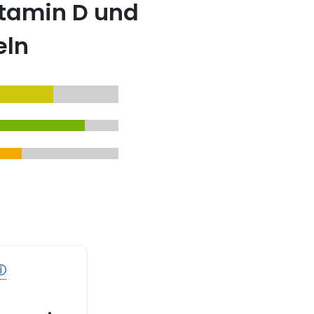
itamin D und
eln
ⓘ