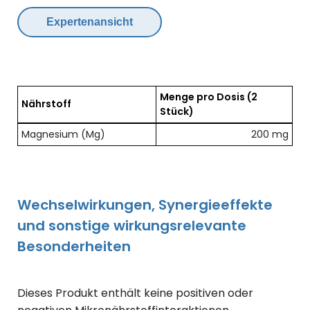
Expertenansicht
Menge pro Dosis
(2
Nährstoff
Stück)
Übersicht der enthaltenen Nährstoffe pro Dosis
Magnesium (Mg)
200 mg
Wechselwirkungen, Synergieeffekte
und sonstige wirkungsrelevante
Besonderheiten
Dieses Produkt enthält keine positiven oder