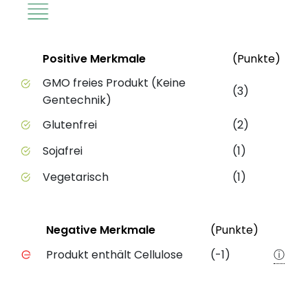
Status
Weit
Positive Merkmale
(Punkte)
Positive Merkmale des Produkts mit Punktebewert
GMO freies Produkt (Keine
(3)
Gentechnik)
Glutenfrei
(2)
Sojafrei
(1)
Vegetarisch
(1)
Status
Weiter
Negative Merkmale
(Punkte)
Negative Merkmale des Produkts mit Punkteabzug
Produkt enthält Cellulose
(-1)
ⓘ