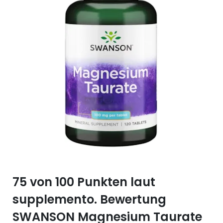
Selen (Se)
Vitamin B12
Silicium (Si)
Vitamin C
Zink (Zn)
Vitamin D
Vitamin E
Vitamin K
Vitamin Q (Q10)
75 von 100 Punkten laut
supplemento. Bewertung
SWANSON Magnesium Taurate