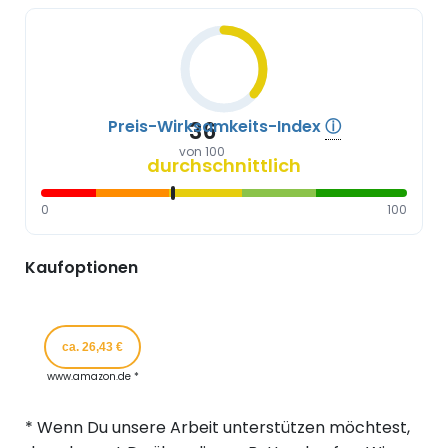
Preis-Wirksamkeits-Index
ⓘ
36
von 100
durchschnittlich
0
100
Kaufoptionen
ca. 26,43 €
www.amazon.de *
* Wenn Du unsere Arbeit unterstützen möchtest,