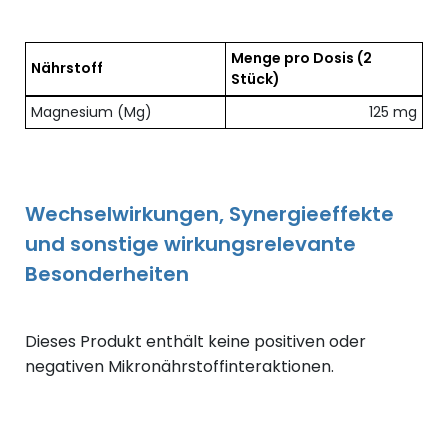
Menge pro Dosis
(2
Nährstoff
Stück)
Übersicht der enthaltenen Nährstoffe pro Dosis
Magnesium (Mg)
125 mg
Wechselwirkungen, Synergieeffekte
und sonstige wirkungsrelevante
Besonderheiten
Dieses Produkt enthält keine positiven oder
negativen Mikronährstoffinteraktionen.