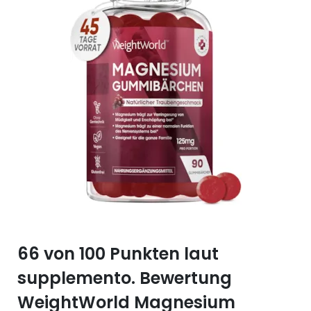
Selen (Se)
Vitamin B12
Silicium (Si)
Vitamin C
Zink (Zn)
Vitamin D
Vitamin E
Vitamin K
Vitamin Q (Q10)
66 von 100 Punkten laut
supplemento. Bewertung
WeightWorld Magnesium