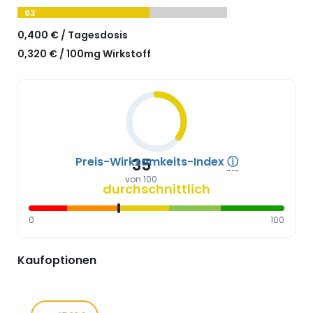
63
0,400 € / Tagesdosis
0,320 € / 100mg Wirkstoff
Preis-Wirksamkeits-Index
ⓘ
35
von 100
durchschnittlich
0
100
Kaufoptionen