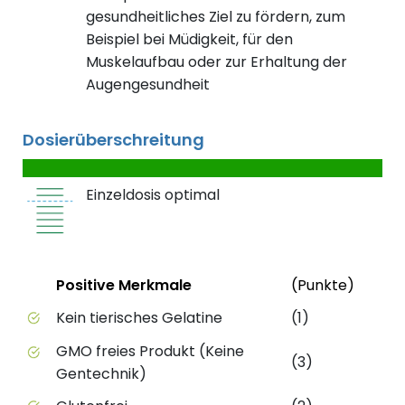
gesundheitliches Ziel zu fördern, zum
Beispiel bei Müdigkeit, für den
Muskelaufbau oder zur Erhaltung der
Augengesundheit
Dosierüberschreitung
Einzeldosis optimal
Status
Weite
Positive Merkmale
(Punkte)
Positive Merkmale des Produkts mit Punktebewert
Kein tierisches Gelatine
(1)
GMO freies Produkt (Keine
(3)
Gentechnik)