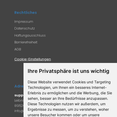
Rechtliches
Impressum
Datenschutz
Haftungausschluss
Barrierefreiheit
AGB
Cookie-Einstellungen
Ihre Privatsphäre ist uns wichtig
Diese Website verwendet Cookies und Targeting
Adresse
Technologien, um Ihnen ein besseres Internet-
Erlebnis zu ermöglichen und die Werbung, die Sie
supplemento.de
sehen, besser an Ihre Bedürfnisse anzupassen.
Leibniz-Campus 9
Diese Technologien nutzen wir außerdem, um
89520 Heidenheim an der Brenz
Ergebnisse zu messen, um zu verstehen, woher
in
fo@supple
mento.de
unsere Besucher kommen oder um unsere