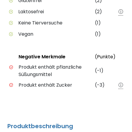
Glutenfrei
(2)
Laktosefrei
(2)
ⓘ
Keine Tierversuche
(1)
Vegan
(1)
Status
Weite
Negative Merkmale
(Punkte)
Negative Merkmale des Produkts mit Punkteabzug
Produkt enthält pflanzliche
(-1)
Süßungsmittel
Produkt enthält Zucker
(-3)
ⓘ
Produktbeschreibung