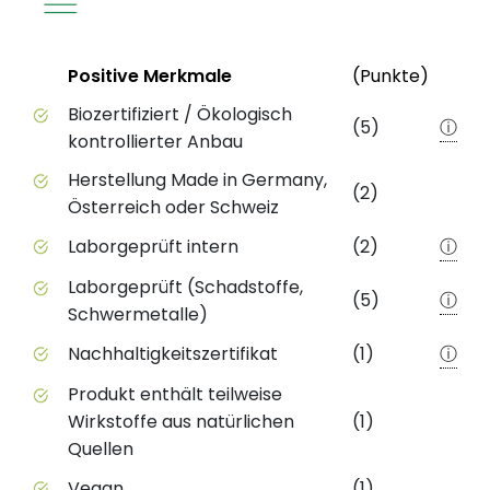
Status
Weite
Positive Merkmale
(Punkte)
Positive Merkmale des Produkts mit Punktebewert
Biozertifiziert / Ökologisch
(5)
ⓘ
kontrollierter Anbau
Herstellung Made in Germany,
(2)
Österreich oder Schweiz
Laborgeprüft intern
(2)
ⓘ
Laborgeprüft (Schadstoffe,
(5)
ⓘ
Schwermetalle)
Nachhaltigkeitszertifikat
(1)
ⓘ
Produkt enthält teilweise
Wirkstoffe aus natürlichen
(1)
Quellen
Vegan
(1)