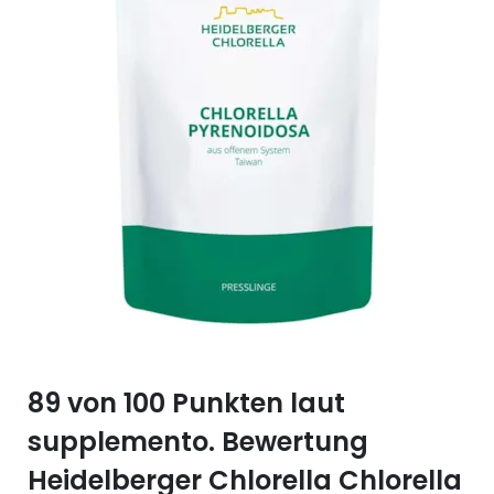
Selen (Se)
Vitamin B12
Silicium (Si)
Vitamin C
Zink (Zn)
Vitamin D
Vitamin E
Vitamin K
Vitamin Q (Q10)
89 von 100 Punkten laut
supplemento. Bewertung
Heidelberger Chlorella Chlorella