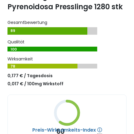
Pyrenoidosa Presslinge 1280 stk
Gesamtbewertung
89
Qualität
100
Wirksamkeit
78
0,177 € / Tagesdosis
0,017 € / 100mg Wirkstoff
Preis-Wirksamkeits-Index
ⓘ
60