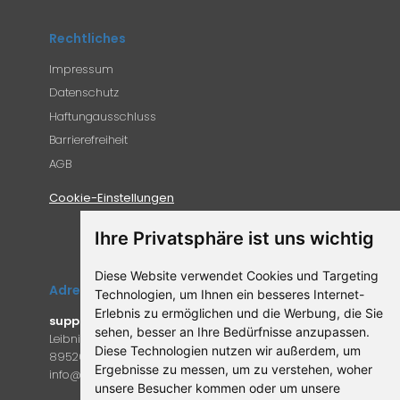
Rechtliches
Impressum
Datenschutz
Haftungausschluss
Barrierefreiheit
AGB
Cookie-Einstellungen
Ihre Privatsphäre ist uns wichtig
Diese Website verwendet Cookies und Targeting
Adresse
Technologien, um Ihnen ein besseres Internet-
Erlebnis zu ermöglichen und die Werbung, die Sie
supplemento.de
sehen, besser an Ihre Bedürfnisse anzupassen.
Leibniz-Campus 9
Diese Technologien nutzen wir außerdem, um
89520 Heidenheim an der Brenz
Ergebnisse zu messen, um zu verstehen, woher
in
fo@supple
mento.de
unsere Besucher kommen oder um unsere