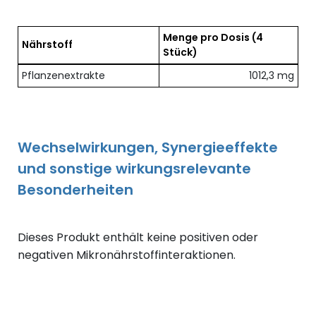
Menge pro Dosis
(4
Nährstoff
Stück)
Übersicht der enthaltenen Nährstoffe pro Dosis
Pflanzenextrakte
1012,3 mg
Wechselwirkungen, Synergieeffekte
und sonstige wirkungsrelevante
Besonderheiten
Dieses Produkt enthält keine positiven oder
negativen Mikronährstoffinteraktionen.