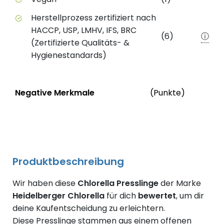
Herstellprozess zertifiziert nach
HACCP, USP, LMHV, IFS, BRC
(6)
ⓘ
(Zertifizierte Qualitäts- &
Hygienestandards)
Status
We
Negative Merkmale
(Punkte)
Negative Merkmale des Produkts mit Punkteabzug
Produktbeschreibung
Wir haben diese
Chlorella Presslinge
der Marke
Heidelberger Chlorella
für dich
bewertet
, um dir
deine Kaufentscheidung zu erleichtern.
Diese Presslinge stammen aus einem offenen