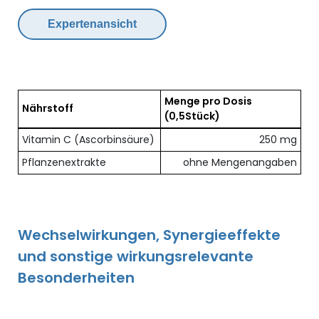
Expertenansicht
Menge pro Dosis
Nährstoff
(0,5Stück)
Übersicht der enthaltenen Nährstoffe pro Dosis
Vitamin C (Ascorbinsäure)
250 mg
Pflanzenextrakte
ohne Mengenangaben
Wechselwirkungen, Synergieeffekte
und sonstige wirkungsrelevante
Besonderheiten