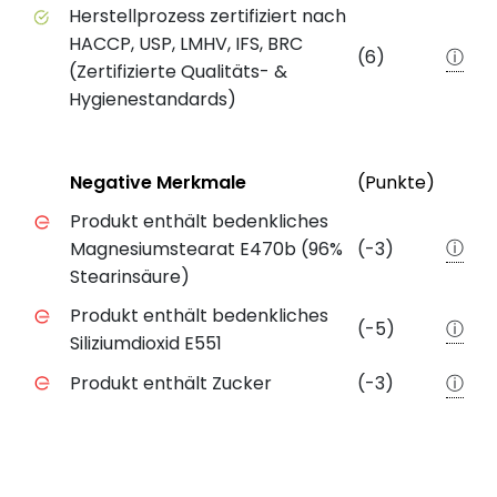
Herstellprozess zertifiziert nach
HACCP, USP, LMHV, IFS, BRC
(6)
ⓘ
(Zertifizierte Qualitäts- &
Hygienestandards)
Status
Weite
Negative Merkmale
(Punkte)
Negative Merkmale des Produkts mit Punkteabzug
Produkt enthält bedenkliches
ⓘ
Magnesiumstearat E470b (96%
(-3)
Stearinsäure)
Produkt enthält bedenkliches
(-5)
ⓘ
Siliziumdioxid E551
Produkt enthält Zucker
(-3)
ⓘ