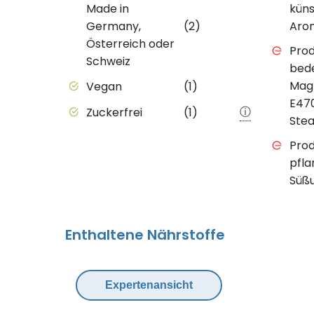
Made in
küns
Germany,
(2)
Aro
Österreich oder
Prod
Schweiz
bede
Mag
Vegan
(1)
E47
ⓘ
Zuckerfrei
(1)
Stea
Prod
pfla
Süßu
Enthaltene Nährstoffe
Expertenansicht