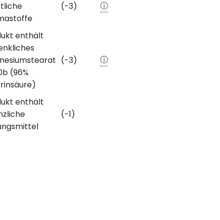
ⓘ
tliche
(-3)
mastoffe
ukt enthält
nkliches
ⓘ
nesiumstearat
(-3)
0b (96%
rinsäure)
ukt enthält
nzliche
(-1)
ngsmittel