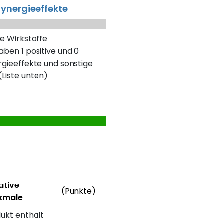
ynergieeffekte
e Wirkstoffe
aben 1 positive und 0
gieeffekte und sonstige
Liste unten)
rmationen
Weitere Informationen
ative
(Punkte)
kmale
ebewertung
e Merkmale des Produkts mit Punkteabzug
ukt enthält