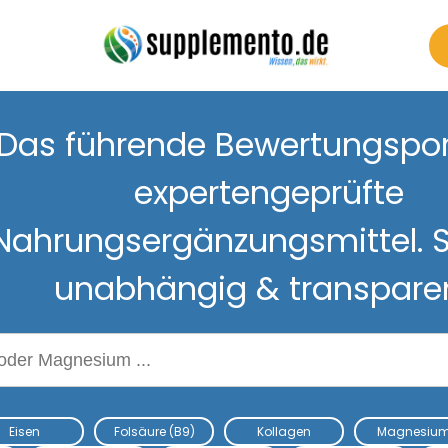
Das führende Bewertungsport
expertengeprüfte
Nahrungsergänzungsmittel. S
unabhängig & transpare
Nahrungsergänzungsmitteln
Eisen
Folsäure (B9)
Kollagen
Magnesiu