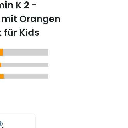
in K 2 -
n mit Orangen
für Kids
ⓘ