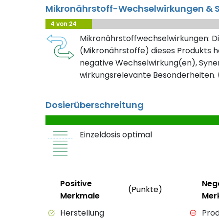
Mikronährstoff-Wechselwirkungen & S
4 von 24
Mikronährstoffwechselwirkungen: Di
(Mikronährstoffe) dieses Produkts h
negative Wechselwirkung(en), Syner
wirkungsrelevante Besonderheiten. (
Dosierüberschreitung
Einzeldosis optimal
Status
Weitere Info
Status
Positive
Neg
(Punkte)
Merkmale
Mer
Positive Merkmale des Produkts mit Punkt
Negativ
Herstellung
Prod