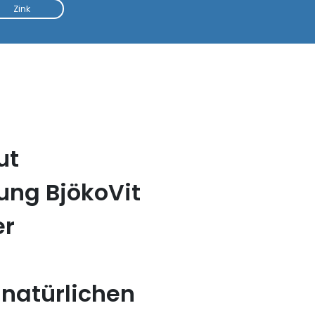
Zink
ut
ung BjökoVit
er
 natürlichen