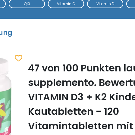
Q10
Vitamin C
Vitamin D
tung
47 von 100 Punkten la
Zum Merkzettel hinzufügen
supplemento. Bewert
VITAMIN D3 + K2 Kind
Kautabletten - 120
Vitamintabletten mit