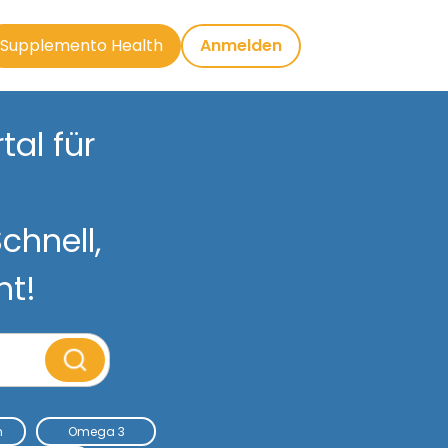
Supplemento Health
Anmelden
al für
chnell,
nt!
m
Omega 3