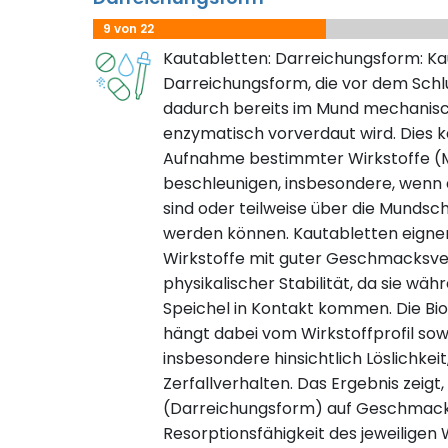
9 von 22
Kautabletten: Darreichungsform: Kau
Darreichungsform, die vor dem Schl
dadurch bereits im Mund mechanisch
enzymatisch vorverdaut wird. Dies k
Aufnahme bestimmter Wirkstoffe (M
beschleunigen, insbesondere, wenn di
sind oder teilweise über die Mundsc
werden können. Kautabletten eignen 
Wirkstoffe mit guter Geschmacksver
physikalischer Stabilität, da sie wä
Speichel in Kontakt kommen. Die Bi
hängt dabei vom Wirkstoffprofil sow
insbesondere hinsichtlich Löslichkei
Zerfallverhalten. Das Ergebnis zeigt,
(Darreichungsform) auf Geschmack, 
Resorptionsfähigkeit des jeweiligen 