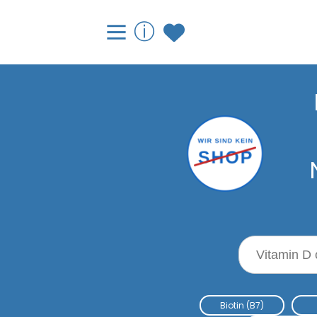
Mineralstoffe
Vitamine
ⓘ
Bor (B)
Vitamin A
Calcium (Ca)
Vitamin B1
Chrom (Cr)
Vitamin B2
Eisen (Fe)
Vitamin B3
Jod (I)
Vitamin B5
Kalium (K)
Vitamin B6
Kupfer (Cu)
Vitamin B7
Suche nach 
Magnesium (Mg)
Vitamin B9
Biotin (B7)