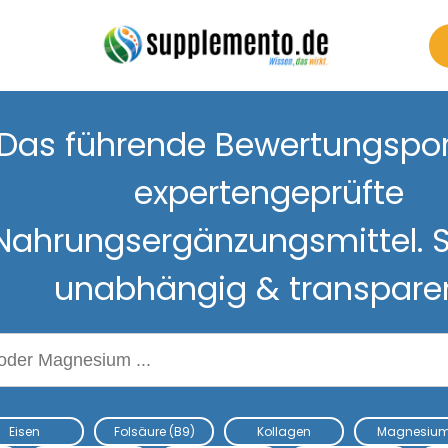
Das führende Bewertungsport
expertengeprüfte
Nahrungsergänzungsmittel. S
unabhängig & transpare
Nahrungsergänzungsmitteln
Eisen
Folsäure (B9)
Kollagen
Magnesiu