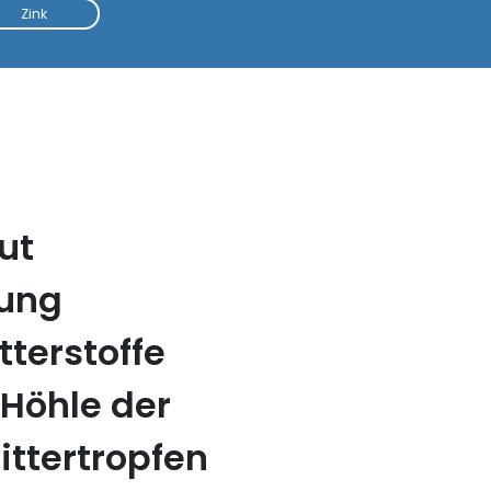
Zink
ut
tung
tterstoffe
 Höhle der
ittertropfen