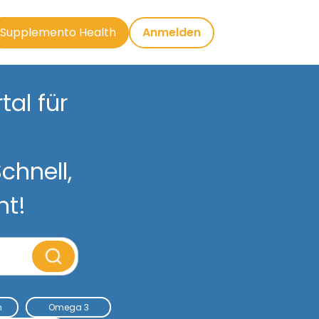
Supplemento Health
Anmelden
al für
chnell,
nt!
m
Omega 3