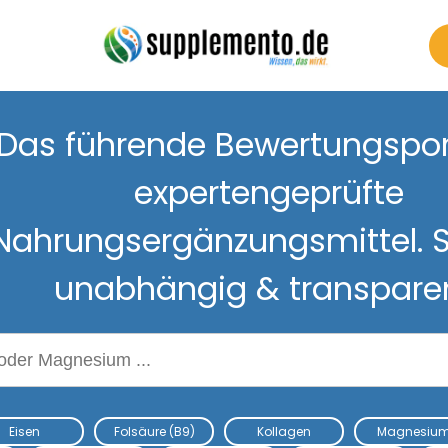
Das führende Bewertungsport
expertengeprüfte
Nahrungsergänzungsmittel. S
unabhängig & transpare
Nahrungsergänzungsmitteln
Eisen
Folsäure (B9)
Kollagen
Magnesiu