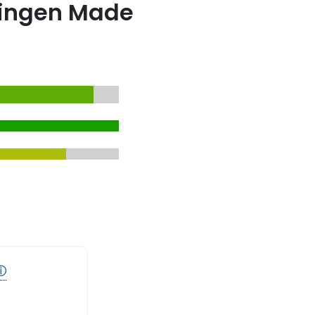
Bingen Made
ⓘ