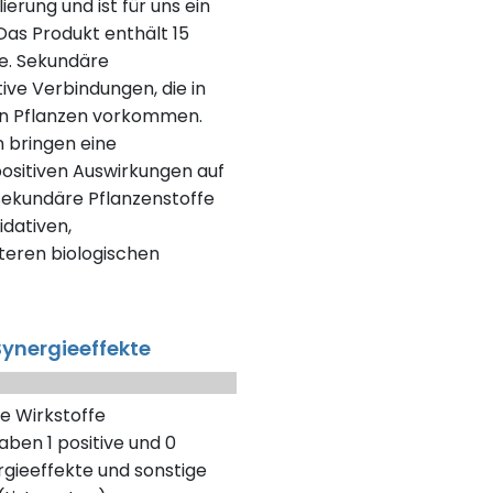
erung und ist für uns ein
as Produkt enthält 15
fe. Sekundäre
tive Verbindungen, die in
en Pflanzen vorkommen.
n bringen eine
positiven Auswirkungen auf
 sekundäre Pflanzenstoffe
dativen,
eren biologischen
ynergieeffekte
e Wirkstoffe
aben 1 positive und 0
gieeffekte und sonstige