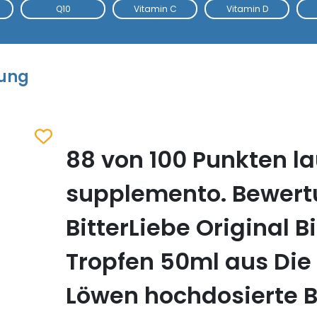
Q10
Vitamin C
Vitamin D
tung
88 von 100 Punkten la
Zum Merkzettel hinzufügen
supplemento. Bewer
BitterLiebe Original Bi
Tropfen 50ml aus Die
Löwen hochdosierte B