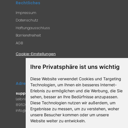
Rechtliches
Impressum
Datenschutz
Haftungausschluss
Barrierefreiheit
AGB
Cookie-Einstellungen
Ihre Privatsphäre ist uns wichtig
Diese Website verwendet Cookies und Targeting
Adresse
Technologien, um Ihnen ein besseres Internet-
Erlebnis zu ermöglichen und die Werbung, die Sie
supplemento.de
sehen, besser an Ihre Bedürfnisse anzupassen.
Leibniz-Campus 9
Diese Technologien nutzen wir außerdem, um
89520 Heidenheim an der Brenz
Ergebnisse zu messen, um zu verstehen, woher
in
fo@supple
mento.de
unsere Besucher kommen oder um unsere
Website weiter zu entwickeln.