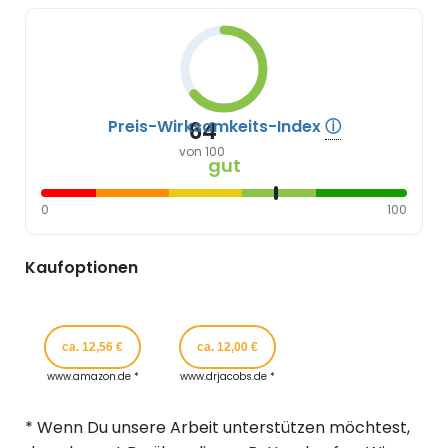
Preis-Wirksamkeits-Index
ⓘ
64
von 100
gut
0
100
Kaufoptionen
ca. 12,56 €
ca. 12,00 €
www.amazon.de *
www.drjacobs.de *
* Wenn Du unsere Arbeit unterstützen möchtest,