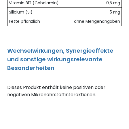
Übersicht der enthaltenen Nährstoffe pro Dosis
Vitamin B12 (Cobalamin)
0,5 mg
Silicium (Si)
5 mg
Fette pflanzlich
ohne Mengenangaben
Wechselwirkungen, Synergieeffekte
und sonstige wirkungsrelevante
Besonderheiten
Dieses Produkt enthält keine positiven oder
negativen Mikronährstoffinteraktionen.