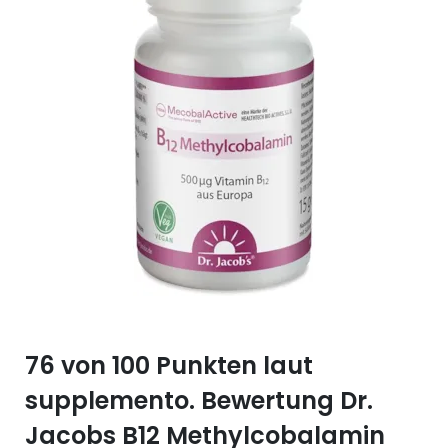
Selen (Se)
Vitamin B12
Silicium (Si)
Vitamin C
Zink (Zn)
Vitamin D
Vitamin E
Vitamin K
Vitamin Q (Q10)
76 von 100 Punkten laut
supplemento. Bewertung Dr.
Jacobs B12 Methylcobalamin