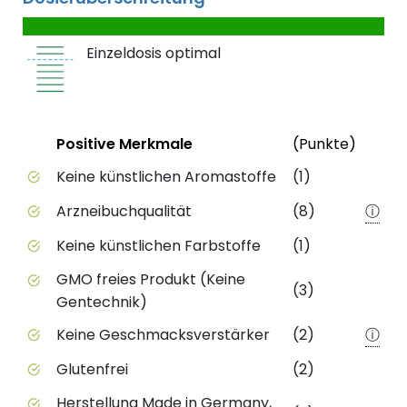
Einzeldosis optimal
Status
Weite
Positive Merkmale
(Punkte)
Positive Merkmale des Produkts mit Punktebewert
Keine künstlichen Aromastoffe
(1)
Arzneibuchqualität
(8)
ⓘ
Keine künstlichen Farbstoffe
(1)
GMO freies Produkt (Keine
(3)
Gentechnik)
Keine Geschmacksverstärker
(2)
ⓘ
Glutenfrei
(2)
Herstellung Made in Germany,