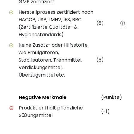
GMP zertifiziert
Herstellprozess zertifiziert nach
HACCP, USP, LMHV, IFS, BRC
(6)
ⓘ
(Zertifizierte Qualitäts- &
Hygienestandards)
Keine Zusatz- oder Hilfsstoffe
wie Emulgatoren,
Stabilisatoren, Trennmittel,
(5)
Verdickungsmittel,
Überzugsmittel etc.
Status
Weit
Negative Merkmale
(Punkte)
Negative Merkmale des Produkts mit Punkteabzug
Produkt enthält pflanzliche
(-1)
Süßungsmittel