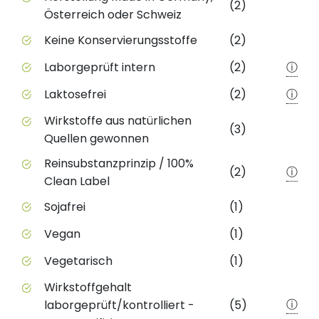
(2)
Österreich oder Schweiz
Keine Konservierungsstoffe
(2)
Laborgeprüft intern
(2)
ⓘ
Laktosefrei
(2)
ⓘ
Wirkstoffe aus natürlichen
(3)
Quellen gewonnen
Reinsubstanzprinzip / 100%
(2)
ⓘ
Clean Label
Sojafrei
(1)
Vegan
(1)
Vegetarisch
(1)
Wirkstoffgehalt
ⓘ
laborgeprüft/kontrolliert -
(5)