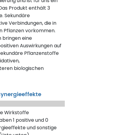
erung und ist für uns ein
as Produkt enthält 3
fe. Sekundäre
tive Verbindungen, die in
en Pflanzen vorkommen.
n bringen eine
positiven Auswirkungen auf
 sekundäre Pflanzenstoffe
dativen,
eren biologischen
ynergieeffekte
e Wirkstoffe
aben 1 positive und 0
gieeffekte und sonstige