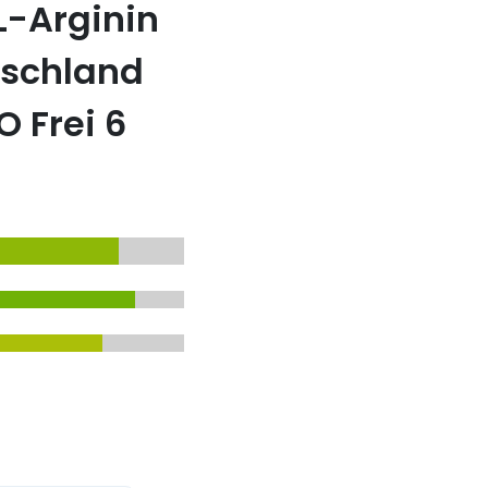
L-Arginin
tschland
 Frei 6