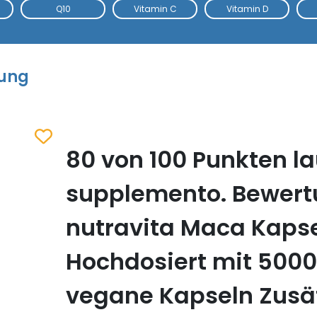
Q10
Vitamin C
Vitamin D
tung
80 von 100 Punkten la
Zum Merkzettel hinzufügen
supplemento. Bewer
nutravita Maca Kaps
Hochdosiert mit 500
vegane Kapseln Zusät