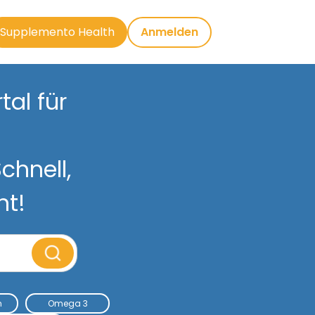
Supplemento Health
Anmelden
al für
chnell,
nt!
m
Omega 3