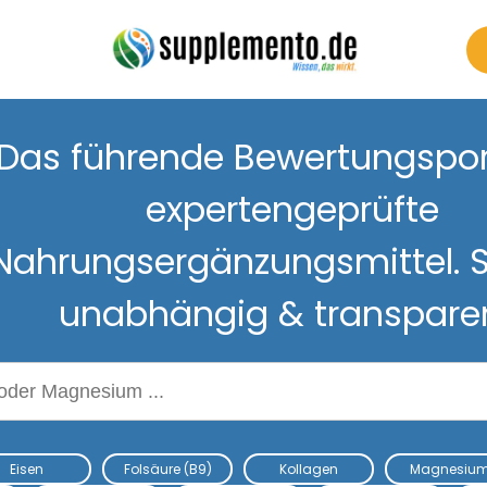
Das führende Bewertungsport
expertengeprüfte
Nahrungsergänzungsmittel. S
unabhängig & transpare
Nahrungsergänzungsmitteln
Eisen
Folsäure (B9)
Kollagen
Magnesiu