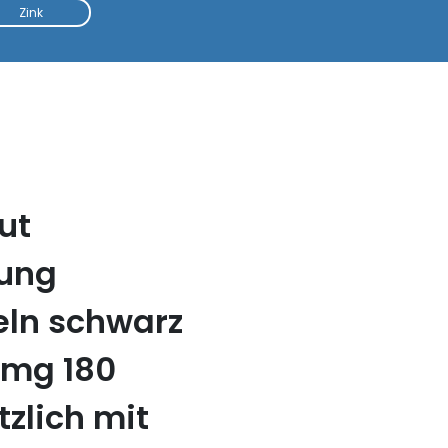
Zink
ut
tung
eln schwarz
0mg 180
zlich mit