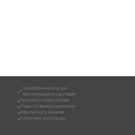
Qualitätsbewertung von
Nahrungsergänzungsmitteln
Wissenschaftlich fundiert
Über 60 Bewertungskriterien
Biochemisch bewertet
Garantiert unabhängig