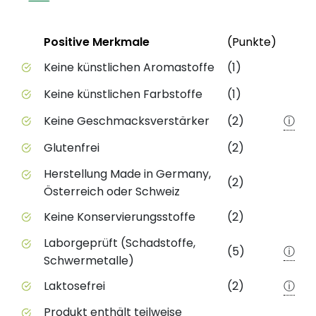
Status
Weite
Positive Merkmale
(Punkte)
Positive Merkmale des Produkts mit Punktebewert
Keine künstlichen Aromastoffe
(1)
Keine künstlichen Farbstoffe
(1)
Keine Geschmacksverstärker
(2)
ⓘ
Glutenfrei
(2)
Herstellung Made in Germany,
(2)
Österreich oder Schweiz
Keine Konservierungsstoffe
(2)
Laborgeprüft (Schadstoffe,
(5)
ⓘ
Schwermetalle)
Laktosefrei
(2)
ⓘ
Produkt enthält teilweise