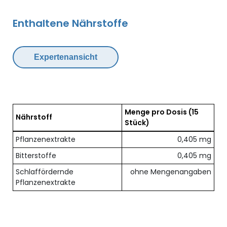
Enthaltene Nährstoffe
Expertenansicht
Menge pro Dosis
(15
Nährstoff
Stück)
Übersicht der enthaltenen Nährstoffe pro Dosis
Pflanzenextrakte
0,405 mg
Bitterstoffe
0,405 mg
Schlaffördernde
ohne Mengenangaben
Pflanzenextrakte