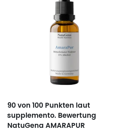
Selen (Se)
Vitamin B12
Silicium (Si)
Vitamin C
Zink (Zn)
Vitamin D
Vitamin E
Vitamin K
Vitamin Q (Q10)
90 von 100 Punkten laut
supplemento. Bewertung
NatuGena AMARAPUR