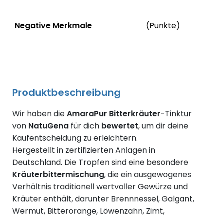
Status
We
Negative Merkmale
(Punkte)
Negative Merkmale des Produkts mit Punkteabzug
Produktbeschreibung
Wir haben die
AmaraPur
Bitterkräuter
-Tinktur
von
NatuGena
für dich
bewertet
, um dir deine
Kaufentscheidung zu erleichtern.
Hergestellt in zertifizierten Anlagen in
Deutschland. Die Tropfen sind eine besondere
Kräuterbittermischung
, die ein ausgewogenes
Verhältnis traditionell wertvoller Gewürze und
Kräuter enthält, darunter Brennnessel, Galgant,
Wermut, Bitterorange, Löwenzahn, Zimt,