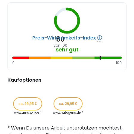
Preis-Wirksamkeits-Index
ⓘ
80
von 100
sehr gut
0
100
Kaufoptionen
ca. 29,95 €
ca. 29,95 €
www.amazon.de *
www.natugena.de *
* Wenn Du unsere Arbeit unterstützen möchtest,