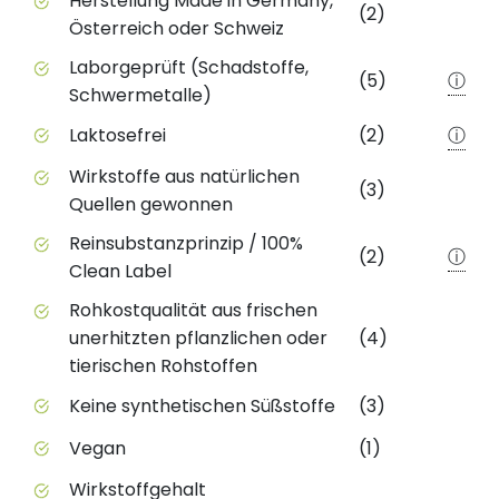
Herstellung Made in Germany,
(2)
Österreich oder Schweiz
Laborgeprüft (Schadstoffe,
(5)
ⓘ
Schwermetalle)
Laktosefrei
(2)
ⓘ
Wirkstoffe aus natürlichen
(3)
Quellen gewonnen
Reinsubstanzprinzip / 100%
(2)
ⓘ
Clean Label
Rohkostqualität aus frischen
unerhitzten pflanzlichen oder
(4)
tierischen Rohstoffen
Keine synthetischen Süßstoffe
(3)
Vegan
(1)
Wirkstoffgehalt