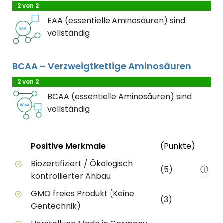
2 von 2
EAA (essentielle Aminosäuren) sind
vollständig
BCAA – Verzweigtkettige Aminosäuren
2 von 2
BCAA (essentielle Aminosäuren) sind
vollständig
Status
Weite
Positive Merkmale
(Punkte)
Positive Merkmale des Produkts mit Punktebewert
Biozertifiziert / Ökologisch
(5)
ⓘ
kontrollierter Anbau
GMO freies Produkt (Keine
(3)
Gentechnik)