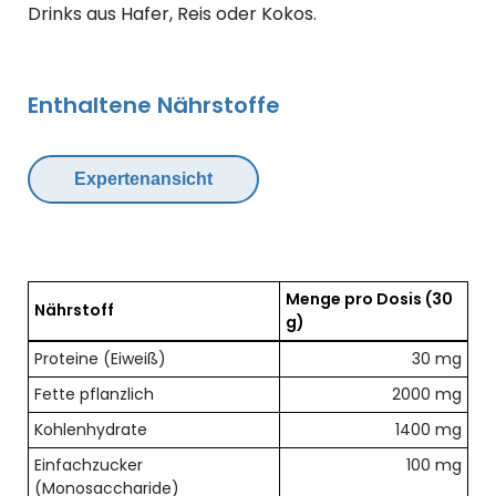
Drinks aus Hafer, Reis oder Kokos.
Enthaltene Nährstoffe
Expertenansicht
Menge pro Dosis
(30
Nährstoff
g)
Übersicht der enthaltenen Nährstoffe pro Dosis
Proteine (Eiweiß)
30 mg
Fette pflanzlich
2000 mg
Kohlenhydrate
1400 mg
Einfachzucker
100 mg
(Monosaccharide)