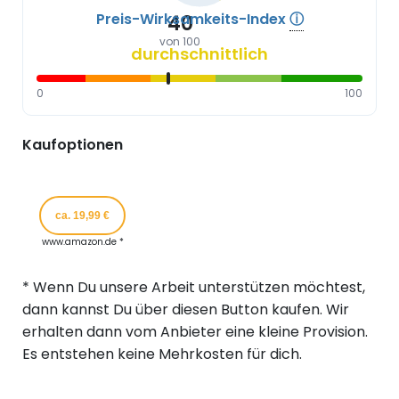
Preis-Wirksamkeits-Index
ⓘ
40
von 100
durchschnittlich
0
100
Kaufoptionen
ca. 19,99 €
www.amazon.de *
* Wenn Du unsere Arbeit unterstützen möchtest,
dann kannst Du über diesen Button kaufen. Wir
erhalten dann vom Anbieter eine kleine Provision.
Es entstehen keine Mehrkosten für dich.