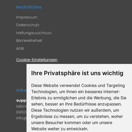
Rechtliches
Impressum
Datenschutz
Haftungausschluss
Barrierefreiheit
AGB
Cookie-Einstellungen
Ihre Privatsphäre ist uns wichtig
Diese Website verwendet Cookies und Targeting
Adresse
Technologien, um Ihnen ein besseres Internet-
Erlebnis zu ermöglichen und die Werbung, die Sie
supplemento.de
sehen, besser an Ihre Bedürfnisse anzupassen.
Leibniz-Campus 9
Diese Technologien nutzen wir außerdem, um
89520 Heidenheim an der Brenz
Ergebnisse zu messen, um zu verstehen, woher
in
fo@supple
mento.de
unsere Besucher kommen oder um unsere
Website weiter zu entwickeln.