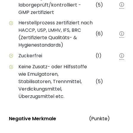
ⓘ
laborgeprüft/kontrolliert -
(5)
GMP zertifiziert
Herstellprozess zertifiziert nach
HACCP, USP, LMHV, IFS, BRC
(6)
ⓘ
(Zertifizierte Qualitäts- &
Hygienestandards)
Zuckerfrei
(1)
ⓘ
Keine Zusatz- oder Hilfsstoffe
wie Emulgatoren,
Stabilisatoren, Trennmittel,
(5)
Verdickungsmittel,
Überzugsmittel etc.
Status
We
Negative Merkmale
(Punkte)
Negative Merkmale des Produkts mit Punkteabzug