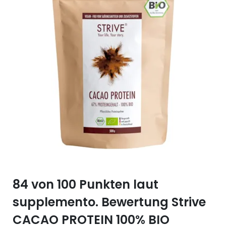
Selen (Se)
Vitamin B12
Silicium (Si)
Vitamin C
Zink (Zn)
Vitamin D
Vitamin E
Vitamin K
Vitamin Q (Q10)
84 von 100 Punkten laut
supplemento. Bewertung Strive
CACAO PROTEIN 100% BIO