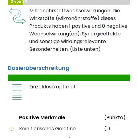
3 von 24
Mikronährstoffwechselwirkungen: Die
Wirkstoffe (Mikronährstoffe) dieses
Produkts haben 1 positive und 0 negative
Wechselwirkung(en), Synergieeffekte
und sonstige wirkungsrelevante
Besonderheiten. (Liste unten)
Dosierüberschreitung
Einzeldosis optimal
Status
Weit
Positive Merkmale
(Punkte)
Positive Merkmale des Produkts mit Punktebewert
Kein tierisches Gelatine
(1)