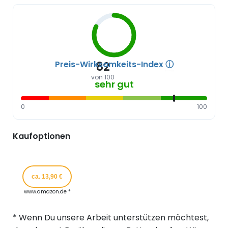
Preis-Wirksamkeits-Index
ⓘ
82
von 100
sehr gut
0
100
Kaufoptionen
ca. 13,90 €
www.amazon.de *
* Wenn Du unsere Arbeit unterstützen möchtest,