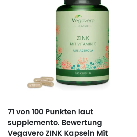
Selen (Se)
Vitamin B12
Silicium (Si)
Vitamin C
Zink (Zn)
Vitamin D
Vitamin E
Vitamin K
Vitamin Q (Q10)
71 von 100 Punkten laut
supplemento. Bewertung
Vegavero ZINK Kapseln Mit