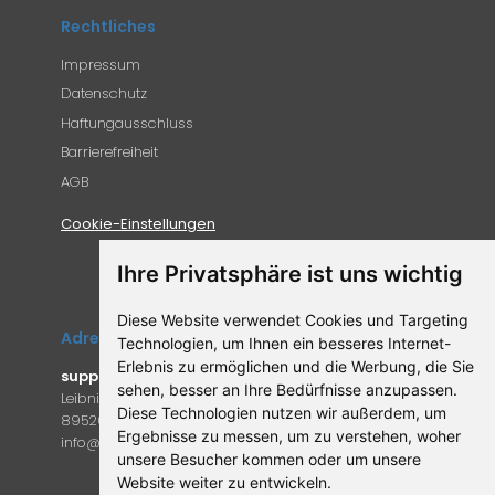
Rechtliches
Impressum
Datenschutz
Haftungausschluss
Barrierefreiheit
AGB
Cookie-Einstellungen
Ihre Privatsphäre ist uns wichtig
Diese Website verwendet Cookies und Targeting
Adresse
Technologien, um Ihnen ein besseres Internet-
Erlebnis zu ermöglichen und die Werbung, die Sie
supplemento.de
sehen, besser an Ihre Bedürfnisse anzupassen.
Leibniz-Campus 9
Diese Technologien nutzen wir außerdem, um
89520 Heidenheim an der Brenz
Ergebnisse zu messen, um zu verstehen, woher
in
fo@supple
mento.de
unsere Besucher kommen oder um unsere
Website weiter zu entwickeln.