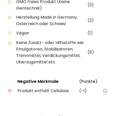
GMO freies Produkt (Keine
(3)
Gentechnik)
Herstellung Made in Germany,
(2)
Österreich oder Schweiz
Vegan
(1)
Keine Zusatz- oder Hilfsstoffe wie
Emulgatoren, Stabilisatoren,
(5)
Trennmittel, Verdickungsmittel,
Überzugsmittel etc.
Status
Weiter
Negative Merkmale
(Punkte)
Negative Merkmale des Produkts mit Punkteabzug
Produkt enthält Cellulose
(-1)
ⓘ