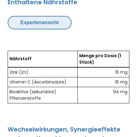
Enthaltene Nährstoffe
Expertenansicht
Menge pro Dosis
(1
Nährstoff
Stück)
Übersicht der enthaltenen Nährstoffe pro Dosis
Zink (Zn)
15 mg
Vitamin C (Ascorbinsäure)
16 mg
Bioaktive (sekundäre)
94 mg
Pflanzenstoffe
Wechselwirkungen, Synergieeffekte