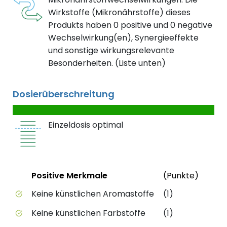
Wirkstoffe (Mikronährstoffe) dieses
Produkts haben 0 positive und 0 negative
Wechselwirkung(en), Synergieeffekte
und sonstige wirkungsrelevante
Besonderheiten. (Liste unten)
Dosierüberschreitung
Einzeldosis optimal
Status
Weite
Positive Merkmale
(Punkte)
Positive Merkmale des Produkts mit Punktebewert
Keine künstlichen Aromastoffe
(1)
Keine künstlichen Farbstoffe
(1)