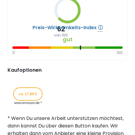
Preis-Wirksamkeits-Index
ⓘ
62
von 100
gut
0
100
Kaufoptionen
ca. 17,99 €
www.amazon.de *
* Wenn Du unsere Arbeit unterstützen möchtest,
dann kannst Du über diesen Button kaufen. Wir
erhalten dann vom Anbieter eine kleine Provision.