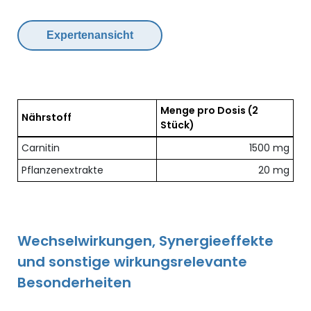
Expertenansicht
Menge pro Dosis
(2
Nährstoff
Stück)
Übersicht der enthaltenen Nährstoffe pro Dosis
Carnitin
1500 mg
Pflanzenextrakte
20 mg
Wechselwirkungen, Synergieeffekte
und sonstige wirkungsrelevante
Besonderheiten