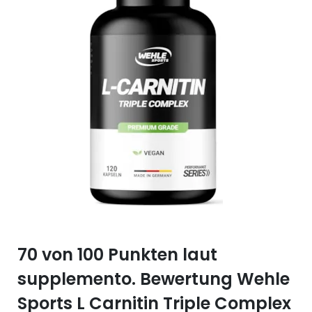
Selen (Se)
Vitamin B12
Silicium (Si)
Vitamin C
Zink (Zn)
Vitamin D
Vitamin E
Vitamin K
Vitamin Q (Q10)
70 von 100 Punkten laut
supplemento. Bewertung Wehle
Sports L Carnitin Triple Complex