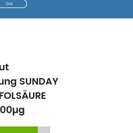
Zink
ut
tung SUNDAY
 FOLSÄURE
400µg