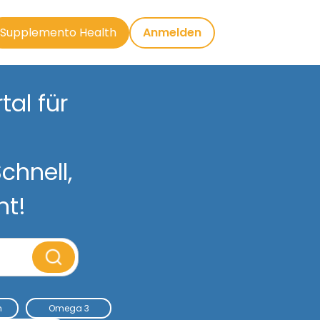
Supplemento Health
Anmelden
al für
chnell,
nt!
m
Omega 3