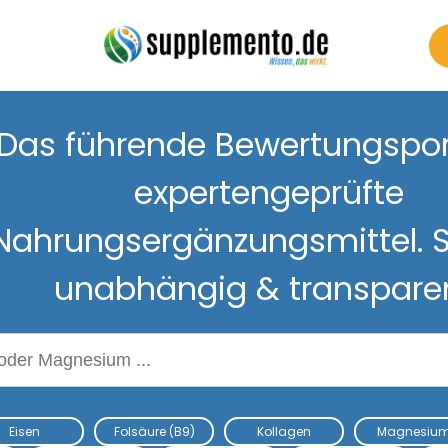
Das führende Bewertungsport
expertengeprüfte
Nahrungsergänzungsmittel. S
unabhängig & transpare
Nahrungsergänzungsmitteln
Eisen
Folsäure (B9)
Kollagen
Magnesiu