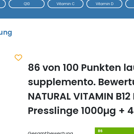
Q10
Vitamin C
Vitamin D
tung
86 von 100 Punkten la
Zum Merkzettel hinzufügen
supplemento. Bewer
NATURAL VITAMIN B12
Presslinge 1000µg + 
86
Gesamtbewertung