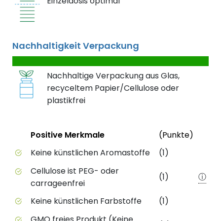
Einzeldosis optimal
Nachhaltigkeit Verpackung
Nachhaltige Verpackung aus Glas,
recyceltem Papier/Cellulose oder
plastikfrei
Status
Weite
Positive Merkmale
(Punkte)
Positive Merkmale des Produkts mit Punktebewert
Keine künstlichen Aromastoffe
(1)
Cellulose ist PEG- oder
(1)
ⓘ
carrageenfrei
Keine künstlichen Farbstoffe
(1)
GMO freies Produkt (Keine