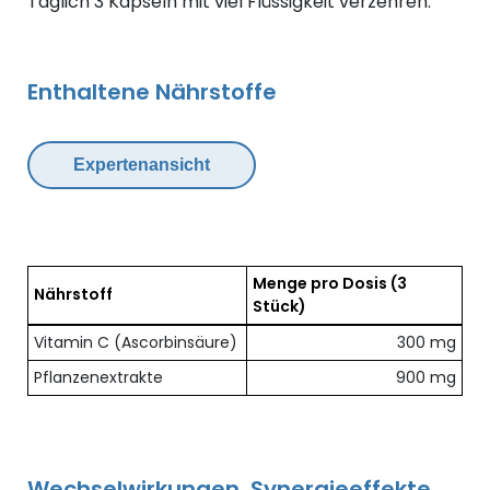
Täglich 3 Kapseln mit viel Flüssigkeit verzehren.
Enthaltene Nährstoffe
Expertenansicht
Menge pro Dosis
(3
Nährstoff
Stück)
Übersicht der enthaltenen Nährstoffe pro Dosis
Vitamin C (Ascorbinsäure)
300 mg
Pflanzenextrakte
900 mg
Wechselwirkungen, Synergieeffekte