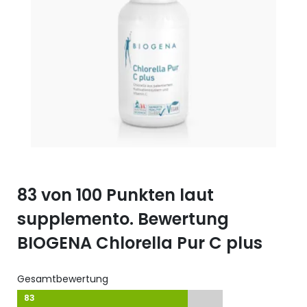
Selen (Se)
Vitamin B12
Silicium (Si)
Vitamin C
Zink (Zn)
Vitamin D
Vitamin E
Vitamin K
Vitamin Q (Q10)
83 von 100 Punkten laut
supplemento. Bewertung
BIOGENA Chlorella Pur C plus
Gesamtbewertung
83