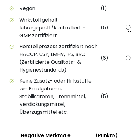
Vegan
(1)
Wirkstoffgehalt
ⓘ
laborgeprüft/kontrolliert -
(5)
GMP zertifiziert
Herstellprozess zertifiziert nach
HACCP, USP, LMHV, IFS, BRC
(6)
ⓘ
(Zertifizierte Qualitäts- &
Hygienestandards)
Keine Zusatz- oder Hilfsstoffe
wie Emulgatoren,
Stabilisatoren, Trennmittel,
(5)
Verdickungsmittel,
Überzugsmittel etc.
Status
Weiter
Negative Merkmale
(Punkte)