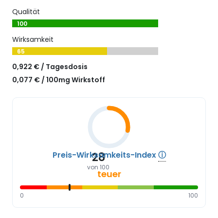
Qualität
100
Wirksamkeit
65
0,922 € / Tagesdosis
0,077 € / 100mg Wirkstoff
Preis-Wirksamkeits-Index
ⓘ
28
von 100
teuer
0
100