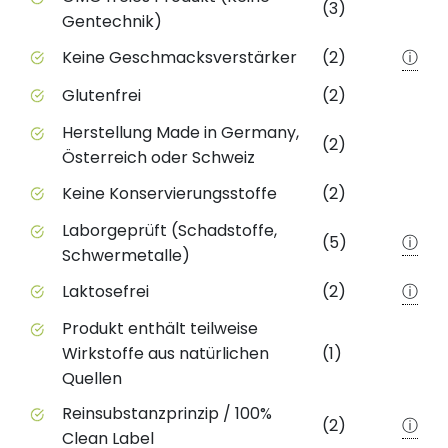
(3)
Gentechnik)
Keine Geschmacksverstärker
(2)
ⓘ
Glutenfrei
(2)
Herstellung Made in Germany,
(2)
Österreich oder Schweiz
Keine Konservierungsstoffe
(2)
Laborgeprüft (Schadstoffe,
(5)
ⓘ
Schwermetalle)
Laktosefrei
(2)
ⓘ
Produkt enthält teilweise
Wirkstoffe aus natürlichen
(1)
Quellen
Reinsubstanzprinzip / 100%
(2)
ⓘ
Clean Label